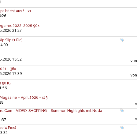
1
ps bricht aus ! - x1
9:26
Megamix 2022-2026 90x
5.2026 21:27
ip Slip (1 Pic)
14:00
5.2026 18:52
vo
2021 - 36x
5.2026 17:39
vo
 5X IG
1:56
Magazine - April 2026 - x13
28
rc Cain - VIDEO-SHOPPING – Sommer-Highlights mit Neda
1:37
s (4 Pics)
13:32