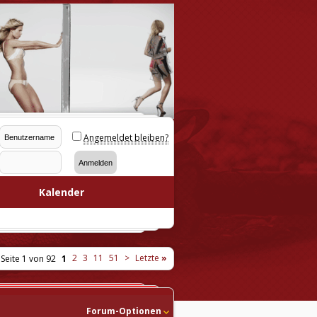
Angemeldet bleiben?
Kalender
2
3
11
51
>
Letzte
»
Seite 1 von 92
1
Forum-Optionen