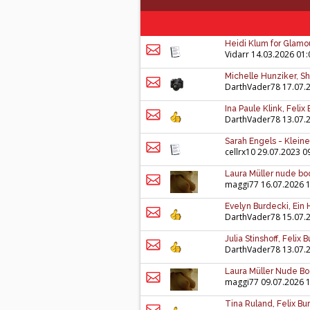
Heidi Klum for Glamo
Vidarr
14.03.2026 01:
Michelle Hunziker, Shoo
DarthVader78
17.07.
Ina Paule Klink, Felix
DarthVader78
13.07.
Sarah Engels - Klein
cellrx10
29.07.2023 0
Laura Müller nude boo
maggi77
16.07.2026 
Evelyn Burdecki, Ein 
DarthVader78
15.07.
Julia Stinshoff, Felix
DarthVader78
13.07.
Laura Müller Nude Boo
maggi77
09.07.2026 
Tina Ruland, Felix Bu