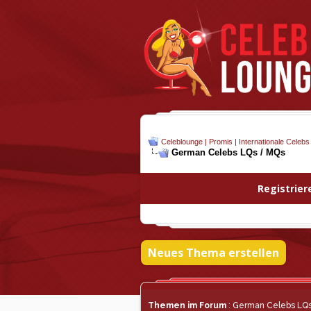
Celeblounge | Promis | Internationale Celebs
German Celebs LQs / MQs
Registrier
Neues Thema erstellen
Themen im Forum
: German Celebs LQ