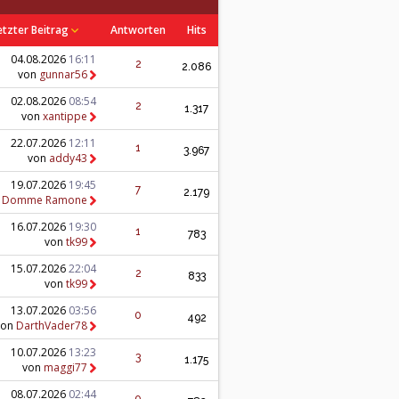
etzter Beitrag
Antworten
Hits
04.08.2026
16:11
2
2.086
von
gunnar56
02.08.2026
08:54
2
1.317
von
xantippe
22.07.2026
12:11
1
3.967
von
addy43
19.07.2026
19:45
7
2.179
n
Domme Ramone
16.07.2026
19:30
1
783
von
tk99
15.07.2026
22:04
2
833
von
tk99
13.07.2026
03:56
0
492
von
DarthVader78
10.07.2026
13:23
3
1.175
von
maggi77
08.07.2026
02:44