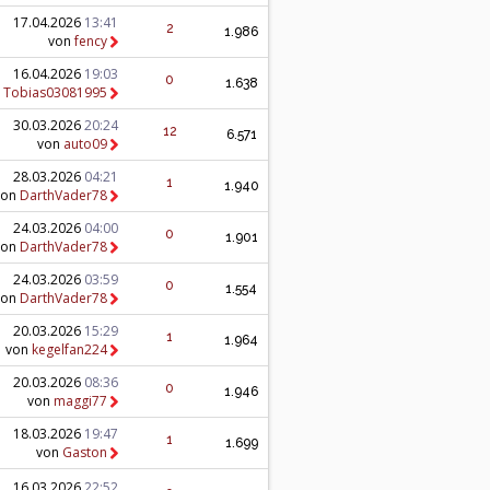
17.04.2026
13:41
2
1.986
von
fency
16.04.2026
19:03
0
1.638
n
Tobias03081995
30.03.2026
20:24
12
6.571
von
auto09
28.03.2026
04:21
1
1.940
von
DarthVader78
24.03.2026
04:00
0
1.901
von
DarthVader78
24.03.2026
03:59
0
1.554
von
DarthVader78
20.03.2026
15:29
1
1.964
von
kegelfan224
20.03.2026
08:36
0
1.946
von
maggi77
18.03.2026
19:47
1
1.699
von
Gaston
16.03.2026
22:52