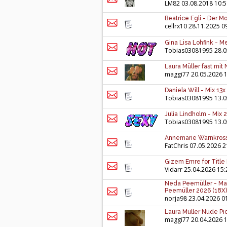
LM82
03.08.2018 10:5
Beatrice Egli - Der Mo
cellrx10
28.11.2025 0
Gina Lisa Lohfink - 
Tobias03081995
28.0
Laura Müller fast mit N
maggi77
20.05.2026 
Daniela Will - Mix 13x
Tobias03081995
13.0
Julia Lindholm - Mix 
Tobias03081995
13.0
Annemarie Warnkross
FatChris
07.05.2026 2
Gizem Emre for Title 
Vidarr
25.04.2026 15:
Neda Peemüller - Ma
Peemüller 2026 (18X)
norja98
23.04.2026 0
Laura Müller Nude Pic
maggi77
20.04.2026 