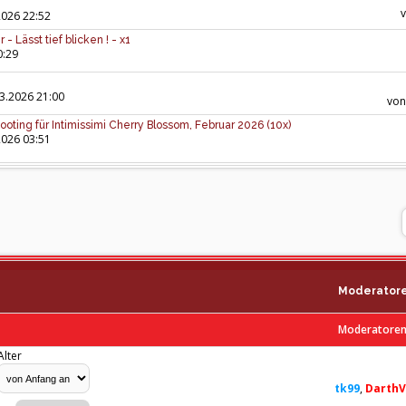
2026 22:52
 Lässt tief blicken ! - x1
0:29
3.2026 21:00
vo
ooting für Intimissimi Cherry Blossom, Februar 2026 (10x)
2026 03:51
Moderator
Moderatoren 
Alter
tk99
,
DarthV