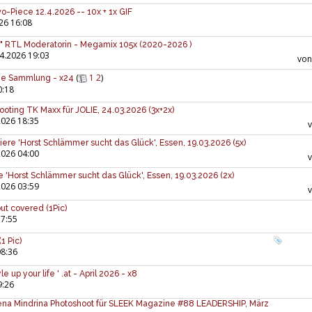
o-Piece 12.4.2026 -- 10x + 1x GIF
26 16:08
" RTL Moderatorin - Megamix 105x (2020-2026 )
4.2026 19:03
vo
(
1
2
)
ine Sammlung - x24
0:18
ooting TK Maxx für JOLIE, 24.03.2026 (3x+2x)
2026 18:35
iere 'Horst Schlämmer sucht das Glück', Essen, 19.03.2026 (5x)
2026 04:00
 'Horst Schlämmer sucht das Glück', Essen, 19.03.2026 (2x)
2026 03:59
but covered (1Pic)
17:55
1 Pic)
08:36
e up your life ' .at - April 2026 - x8
9:26
ena Mindrina Photoshoot für SLEEK Magazine #88 LEADERSHIP, März