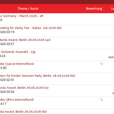
Thema
/
Autor
Bewertung
L
ur Germany - March 2026 - x8
01
ting für Vanity Fair - Italien, Juli 2026 (6x)
2026 03:19
 Burda Award, Berlin 26.06.2026 (4x)
2026 03:57
e Geilomat-Auswahl - x35
9:24
vo
bs (3 pics) Internetfund
13:00
Herz für Kinder Sommer Party, Berlin, 18.06.2026 (6x)
2026 02:01
 Burda Award, Berlin 26.06.2026 (1x)
2026 03:56
bs (3Pics Internetfund)
14:17
rda Award, Berlin 26.06.2026 (6x)