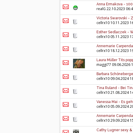
Anna Ermakova - 100%
realG
22.10.2023 06:
Victoria Swarovski - 
cellrx10
10.11.2023 1
Esther Sedlaczek - Wir
cellrx10
05.11.2023 1
Annemarie Carpendale
cellrx10
18.12.2023 1
Laura Müller Tits popp
maggi77
09.06.2026 
Barbara Schöneberger
cellrx10
09.04.2024 1
Tina Ruland - Bei Tina
cellrx10
21.08.2024 1
Vanessa Mai - Es geht
cellrx10
05.09.2024 2
Annemarie Carpendale
cellrx10
29.09.2024 1
Cathy Lugner sexy & 