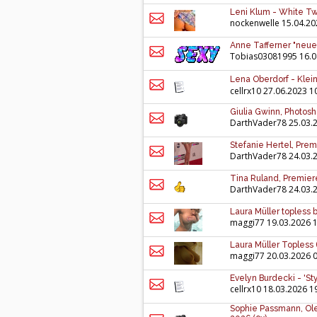
Leni Klum - White Tw
nockenwelle
15.04.20
Anne Tafferner "neue
Tobias03081995
16.0
Lena Oberdorf - Kle
cellrx10
27.06.2023 1
Giulia Gwinn, Photosh
DarthVader78
25.03.
Stefanie Hertel, Prem
DarthVader78
24.03.
Tina Ruland, Premiere
DarthVader78
24.03.
Laura Müller topless 
maggi77
19.03.2026 
Laura Müller Topless (
maggi77
20.03.2026 
Evelyn Burdecki - 'Styl
cellrx10
18.03.2026 1
Sophie Passmann, Ol