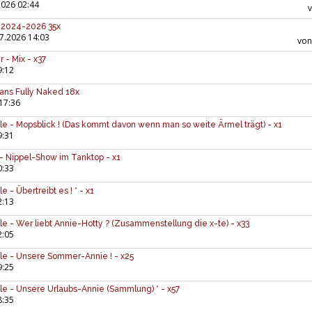
2026 02:44
x 2024-2026 35x
7.2026 14:03
vo
 - Mix - x37
9:12
ns Fully Naked 18x
17:36
 - Mopsblick ! (Das kommt davon wenn man so weite Ärmel trägt) - x1
9:31
- Nippel-Show im Tanktop - x1
0:33
- Übertreibt es ! * - x1
2:13
 - Wer liebt Annie-Hotty ? (Zusammenstellung die x-te) - x33
2:05
e - Unsere Sommer-Annie ! - x25
9:25
 - Unsere Urlaubs-Annie (Sammlung) * - x57
8:35