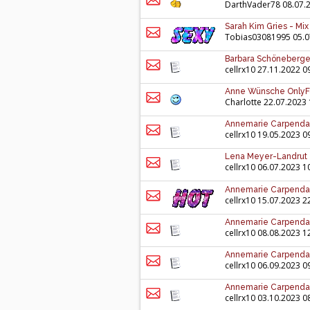
DarthVader78
08.07.
Sarah Kim Gries - Mi
Tobias03081995
05.0
Barbara Schöneberger
cellrx10
27.11.2022 0
Anne Wünsche OnlyFa
Charlotte
22.07.2023 
Annemarie Carpendale
cellrx10
19.05.2023 0
Lena Meyer-Landrut 
cellrx10
06.07.2023 1
Annemarie Carpendale 
cellrx10
15.07.2023 2
Annemarie Carpendale
cellrx10
08.08.2023 1
Annemarie Carpendal
cellrx10
06.09.2023 0
Annemarie Carpendale
cellrx10
03.10.2023 0