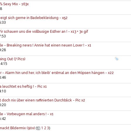
 Sexy Mix - 163x
48
Zeigt sich gerne in Badebekleidung - x52
6:33
 schauen uns die vollbusige Esther an ! - x13 + 3x gif
7:53
 - Breaking news ! Annie hat einen neuen Lover ! - x1
9:28
ing Out (7 Pics)
14:15
 - Alarm hin und her, ich bleib' erstmal an den Möpsen hängen - x22
8:46
 leuchtet es heftig ! - Pic x1
4:10
 doch nix über einen raffinierten Durchblick - Pic x2
0:20
 - Vorbeugen mal anders ! - x1
5:42
(
1
2
3
)
nackt Bildermix (90x)