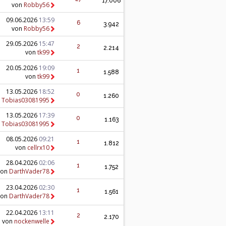
17.006
von
Robby56
09.06.2026
13:59
6
3.942
von
Robby56
29.05.2026
15:47
2
2.214
von
tk99
20.05.2026
19:09
1
1.588
von
tk99
13.05.2026
18:52
0
1.260
n
Tobias03081995
13.05.2026
17:39
0
1.163
n
Tobias03081995
08.05.2026
09:21
1
1.812
von
cellrx10
28.04.2026
02:06
1
1.752
von
DarthVader78
23.04.2026
02:30
1
1.561
von
DarthVader78
22.04.2026
13:11
2
2.170
von
nockenwelle