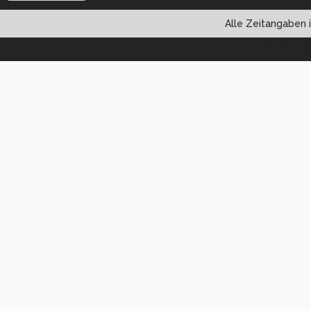
Alle Zeitangaben i
Powered by vBul
Copyright ©2000 