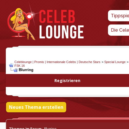
Tippspi
Die Cel
Celeblounge | Promis | Internationale Celebs | Deutsche Stars
>
Special Lounge
FSK 16
Blurring
Registrieren
Neues Thema erstellen