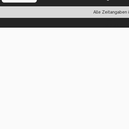
Alle Zeitangaben i
Powered by vBul
Copyright ©2000 