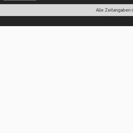
Alle Zeitangaben i
Powered by vBul
Copyright ©2000 