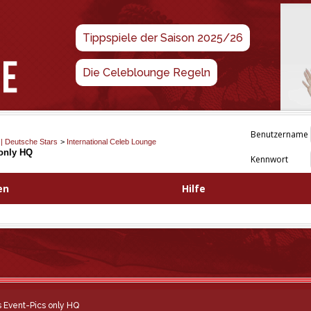
Tippspiele der Saison 2025/26
Die Celeblounge Regeln
Benutzername
 | Deutsche Stars
>
International Celeb Lounge
 only HQ
Kennwort
en
Hilfe
s Event-Pics only HQ