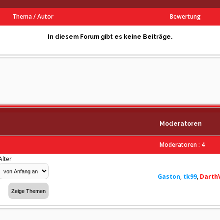
Thema
/
Autor
Bewertung
In diesem Forum gibt es keine Beiträge.
Moderatoren
Moderatoren : 4
Alter
Gaston
,
tk99
,
Darth