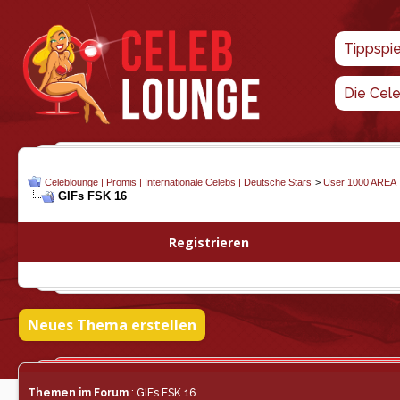
Tippspi
Die Cel
Celeblounge | Promis | Internationale Celebs | Deutsche Stars
>
User 1000 AREA
GIFs FSK 16
Registrieren
Neues Thema erstellen
Themen im Forum
: GIFs FSK 16