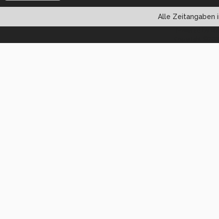
Alle Zeitangaben i
Powered by vBul
Copyright ©2000 