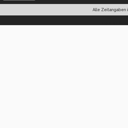
Alle Zeitangaben i
Powered by vBul
Copyright ©2000 