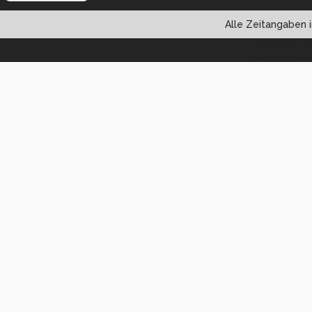
Alle Zeitangaben i
Powered by vBul
Copyright ©2000 