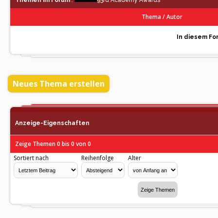
Themen im Forum
:
93rd Academy Awards
Thema
/
Autor
In diesem For
Neues Thema erstellen
Anzeige-Eigenschaften
Zeige Themen 0 bis 0 von 0
Sortiert nach
Reihenfolge
Alter