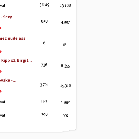
3.849
ivat
13.168
- Sexy...
858
4.557
mez nude ass
6
50
Kipp x3, Birgit...
736
8.355
vska -...
3.721
15.316
931
ivat
1.992
396
ivat
991