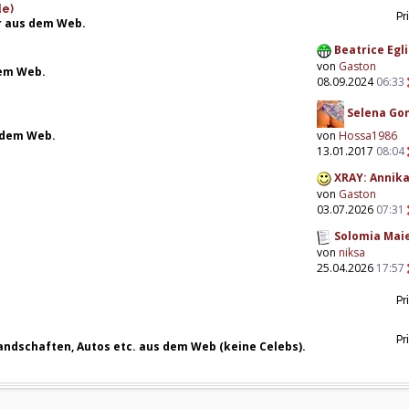
de)
Pr
r aus dem Web.
Beatrice Egli 
von
Gaston
dem Web.
08.09.2024
06:33
Selena Go
 dem Web.
von
Hossa1986
13.01.2017
08:04
XRAY: Annika 
von
Gaston
03.07.2026
07:31
Solomia Maie
von
niksa
25.04.2026
17:57
Pr
Pr
ndschaften, Autos etc. aus dem Web (keine Celebs).