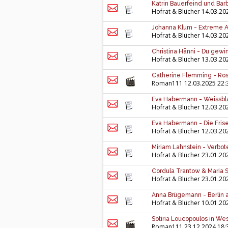
Katrin Bauerfeind und Bar
Hofrat & Blücher
14.03.20
Johanna Klum - Extreme Ac
Hofrat & Blücher
14.03.20
Christina Hänni - Du gewinn
Hofrat & Blücher
13.03.20
Catherine Flemming - Rose
Roman111
12.03.2025 22:
Eva Habermann - Weissbl
Hofrat & Blücher
12.03.20
Eva Habermann - Die Frise
Hofrat & Blücher
12.03.20
Miriam Lahnstein - Verbot
Hofrat & Blücher
23.01.20
Cordula Trantow & Maria S
Hofrat & Blücher
23.01.20
Anna Brügemann - Berlin 
Hofrat & Blücher
10.01.20
Sotiria Loucopoulos in W
Roman111
23.12.2024 18: