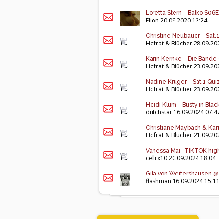
Loretta Stern - Balko S06E
Flion
20.09.2020 12:24
Christine Neubauer - Sat.1
Hofrat & Blücher
28.09.20
Karin Kernke - Die Bande
Hofrat & Blücher
23.09.20
Nadine Krüger - Sat.1 Quiz
Hofrat & Blücher
23.09.20
Heidi Klum - Busty in Bla
dutchstar
16.09.2024 07:4
Christiane Maybach & Kari
Hofrat & Blücher
21.09.20
Vanessa Mai -TIKTOK highl
cellrx10
20.09.2024 18:04
Gila von Weitershausen @ 
flashman
16.09.2024 15:1