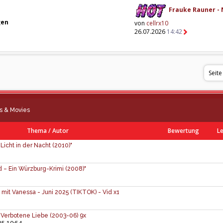
Frauke Rauner - 
gen
von
cellrx10
26.07.2026
14:42
Seite
s & Movies
Thema
/
Autor
Bewertung
Le
Licht in der Nacht (2010)"
d – Ein Würzburg-Krimi (2008)"
mit Vanessa - Juni 2025 (TIKTOK) - Vid x1
- Verbotene Liebe (2003-06) 9x