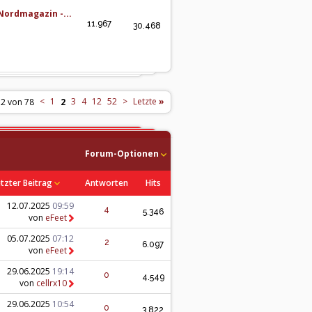
Nordmagazin -...
11.967
30.468
<
1
3
4
12
52
>
Letzte
»
 2 von 78
2
Forum-Optionen
tzter Beitrag
Antworten
Hits
12.07.2025
09:59
4
5.346
von
eFeet
05.07.2025
07:12
2
6.097
von
eFeet
29.06.2025
19:14
0
4.549
von
cellrx10
29.06.2025
10:54
0
3.822