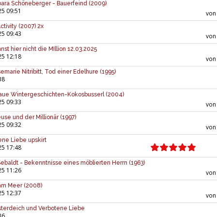
bara Schöneberger - Bauerfeind (2009)
25 09:51
vo
tivity (2007) 2x
25 09:43
vo
st hier nicht die MIllion 12.03.2025
25 12:18
vo
marie Nitribitt, Tod einer Edelhure (1995)
38
aue Wintergeschichten-Kokosbusserl (2004)
25 09:33
vo
use und der Millionär (1997)
25 09:32
vo
ene Liebe upskirt
25 17:48
ebaldt - Bekenntnisse eines möblierten Herrn (1963)
25 11:26
vo
am Meer (2008)
25 12:37
vo
esterdeich und Verbotene Liebe
36