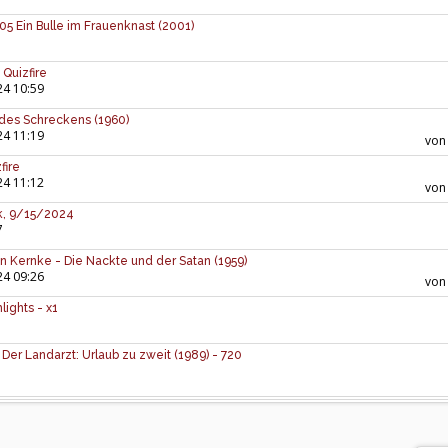
05 Ein Bulle im Frauenknast (2001)
 Quizfire
24 10:59
 des Schreckens (1960)
24 11:19
vo
fire
24 11:12
vo
ck, 9/15/2024
7
n Kernke - Die Nackte und der Satan (1959)
24 09:26
vo
ights - x1
Der Landarzt: Urlaub zu zweit (1989) - 720
1