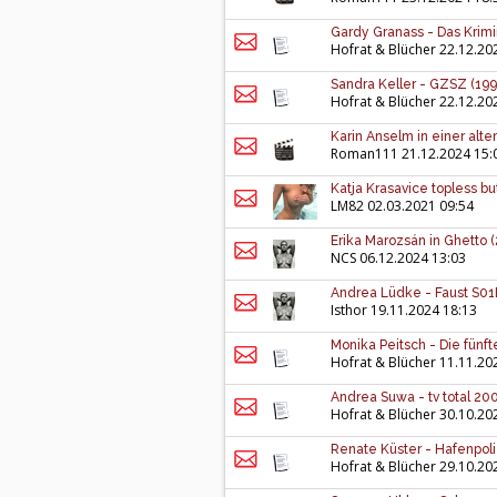
Gardy Granass - Das Krim
Hofrat & Blücher
22.12.20
Sandra Keller - GZSZ (199
Hofrat & Blücher
22.12.20
Karin Anselm in einer al
Roman111
21.12.2024 15:
Katja Krasavice topless b
LM82
02.03.2021 09:54
Erika Marozsán in Ghetto 
NCS
06.12.2024 13:03
Andrea Lüdke - Faust S01E
Isthor
19.11.2024 18:13
Monika Peitsch - Die fünft
Hofrat & Blücher
11.11.20
Andrea Suwa - tv total 200
Hofrat & Blücher
30.10.20
Renate Küster - Hafenpoli
Hofrat & Blücher
29.10.20