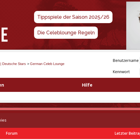
Tippspiele der Saison 2025/26
Die Celeblounge Regeln
Benutzername
 | Deutsche Stars
>
German Celeb Lounge
Kennwort
en
Hilfe
vies
Forum
Letzter Beitr