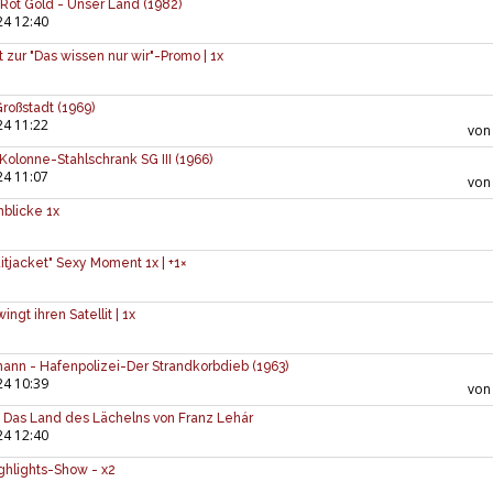
Rot Gold - Unser Land (1982)
24 12:40
it zur "Das wissen nur wir"-Promo | 1x
Großstadt (1969)
24 11:22
vo
 Kolonne-Stahlschrank SG III (1966)
24 11:07
vo
nblicke 1x
itjacket" Sexy Moment 1x | +1×
ngt ihren Satellit | 1x
mann - Hafenpolizei-Der Strandkorbdieb (1963)
24 10:39
vo
 Das Land des Lächelns von Franz Lehár
24 12:40
ghlights-Show - x2