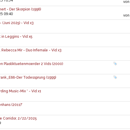
25 10:54
vo
ert - Der Skorpion (1996)
25 09:40
vo
 (Juni 2025) - Vid x3
 in Leggins - Vid x5
Rebecca Mir - Duo Infernale - Vid x3
en Plastiktuetenmoerder 2 Vids (2000)
 Frank_E66-Der Todessprung (1999)
ding Music-Mix * - Vid x1
nhans (2011)"
he Corridor, 2/22/2025
9