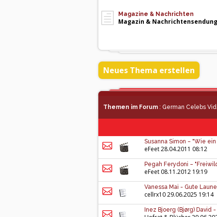
Magazine & Nachrichten
Magazin & Nachrichtensendun
Neues Thema erstellen
Themen im Forum
: German Celebs Vid
Susanna Simon – "Wie ein 
eFeet
28.04.2011 08:12
Pegah Ferydoni – "Freiwil
eFeet
08.11.2012 19:19
Vanessa Mai - Gute Laune 
cellrx10
29.06.2025 19:14
Inez Bjoerg (Bjørg) David 