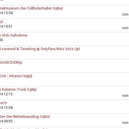
inalmuseum-Der Füllfederhalter (1964)
24 13:04
vo
2)
24 10:51
vo
ten VHS-Aufnahme
06
ut covered & Twerking @ OnlyFans März 2021 (3x)
(2006) DVDRip
06 - Inkasso (1993)
e Kolonne-Tivoli (1965)
24 12:15
vo
0(?)
24 15:58
zei-Der Betriebsausflug (1964)
24 09:55
vo