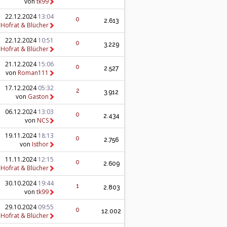
von
tk99
22.12.2024
13:04
0
2.613
n
Hofrat & Blücher
22.12.2024
10:51
0
3.229
n
Hofrat & Blücher
21.12.2024
15:06
0
2.527
von
Roman111
17.12.2024
05:32
2
3.912
von
Gaston
06.12.2024
13:03
0
2.434
von
NCS
19.11.2024
18:13
0
2.756
von
Isthor
11.11.2024
12:15
0
2.609
n
Hofrat & Blücher
30.10.2024
19:44
1
2.803
von
tk99
29.10.2024
09:55
0
12.002
n
Hofrat & Blücher