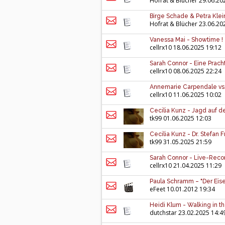
Hofrat & Blücher
29.06.20
Birge Schade & Petra Klein
Hofrat & Blücher
23.06.20
Vanessa Mai - Showtime ! -
cellrx10
18.06.2025 19:12
Sarah Connor - Eine Pracht
cellrx10
08.06.2025 22:24
Annemarie Carpendale vs. 
cellrx10
11.06.2025 10:02
Cecilia Kunz - Jagd auf d
tk99
01.06.2025 12:03
Cecilia Kunz - Dr. Stefan
tk99
31.05.2025 21:59
Sarah Connor - Live-Recor
cellrx10
21.04.2025 11:29
Paula Schramm – "Der Eise
eFeet
10.01.2012 19:34
Heidi Klum - Walking in t
dutchstar
23.02.2025 14:4