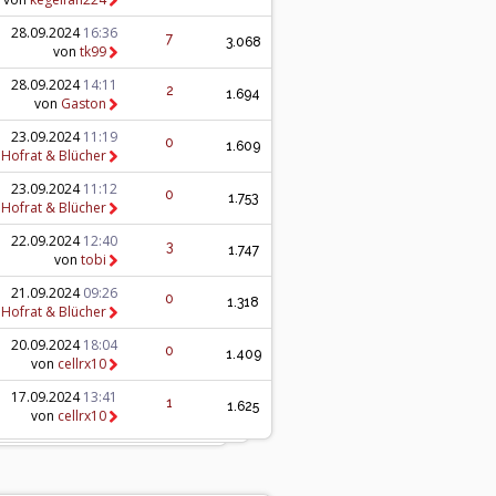
28.09.2024
16:36
7
3.068
von
tk99
28.09.2024
14:11
2
1.694
von
Gaston
23.09.2024
11:19
0
1.609
n
Hofrat & Blücher
23.09.2024
11:12
0
1.753
n
Hofrat & Blücher
22.09.2024
12:40
3
1.747
von
tobi
21.09.2024
09:26
0
1.318
n
Hofrat & Blücher
20.09.2024
18:04
0
1.409
von
cellrx10
17.09.2024
13:41
1
1.625
von
cellrx10