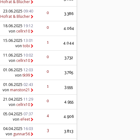
n
Hofrat & Blücher
23.06.2025
09:40
0
3.386
n
Hofrat & Blücher
18.06.2025
19:12
0
4.064
von
cellrx10
15.06.2025
13:01
1
4.044
von
tobi
11.06.2025
10:02
0
3.732
von
cellrx10
01.06.2025
12:03
0
3.765
von
tk99
01.06.2025
02:43
1
3.555
von
manston21
21.04.2025
11:29
0
4.955
von
cellrx10
05.04.2025
07:37
4
4.906
von
eFeet
04.04.2025
16:03
3
3.813
von
gunnar56