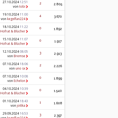
27.10.2024
12:51
2
2.805
von
tobi
19.10.2024
11:00
4
3.670
von
kegelfan224
18.10.2024
11:22
0
1.892
n
Hofrat & Blücher
15.10.2024
11:07
0
1.917
n
Hofrat & Blücher
12.10.2024
08:05
3
2.913
von
Bremse
07.10.2024
18:06
2
2.226
von
uno sx
07.10.2024
10:08
0
1.899
von
Echelon
04.10.2024
10:39
0
1.540
n
Hofrat & Blücher
01.10.2024
18:43
1
1.608
von
jottka
29.09.2024
16:53
3
2.397
von
kegelfan224