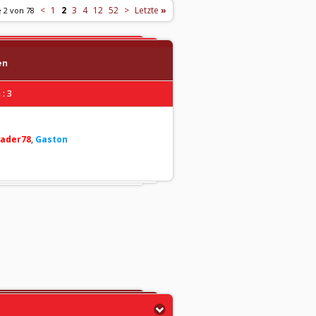
<
1
2
3
4
12
52
>
Letzte
»
e 2 von 78
en
: 3
ader78
,
Gaston