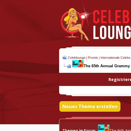
Celeblounge | Promis | Internationale Celebs
The 65th Annual Grammy
Registrier
Neues Thema erstellen
Themen im Forum
:
The 65th An