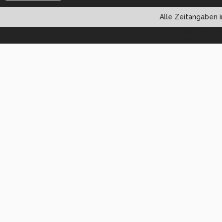
Alle Zeitangaben i
Powered by vBul
Copyright ©2000 