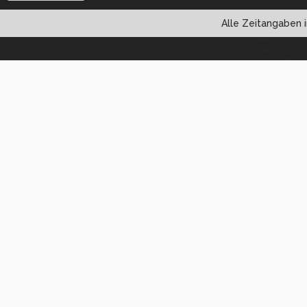
Alle Zeitangaben i
Powered by vBul
Copyright ©2000 