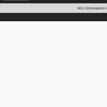
Alle Zeitangaben i
Powered by vBul
Copyright ©2000 