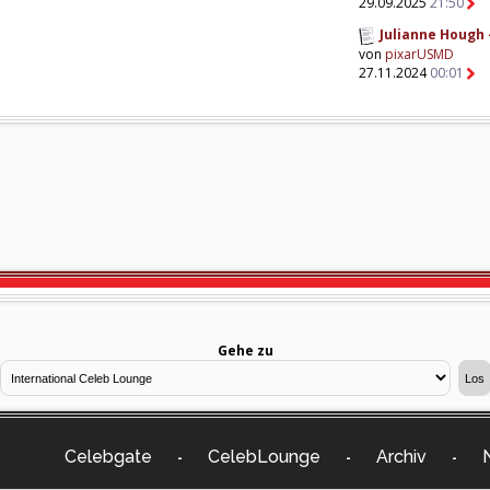
29.09.2025
21:50
Julianne Hough 
von
pixarUSMD
27.11.2024
00:01
Gehe zu
Celebgate
CelebLounge
Archiv
-
-
-