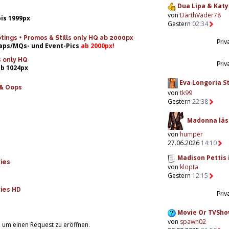
Dua Lipa & Katy 
von
DarthVader78
bis 1999px
Gestern
02:34
ings + Promos & Stills only HQ ab 2000px
Priv
Caps/MQs- und Event-Pics
ab 2000px!
s only HQ
Priv
ab 1024px
Eva Longoria St
 & Oops
von
tk99
Gestern
22:38
Madonna läss
von
humper
27.06.2026
14:10
Madison Pettis i
vies
von
klopta
Gestern
12:15
vies HD
Priv
Movie Or TVShow
von
spawn02
, um einen Request zu eröffnen.