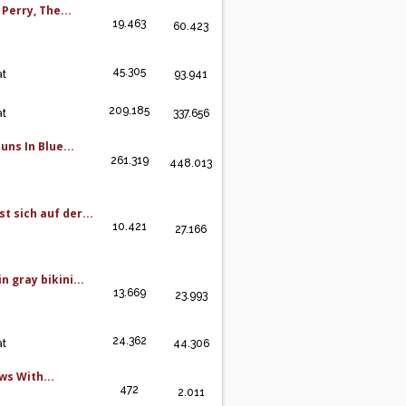
Perry, The...
19.463
60.423
45.305
at
93.941
209.185
at
337.656
uns In Blue...
261.319
448.013
t sich auf der...
10.421
27.166
n gray bikini...
13.669
23.993
24.362
at
44.306
s With...
472
2.011