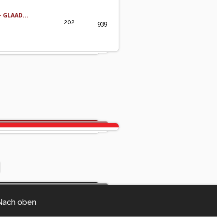
- GLAAD...
202
939
Nach oben