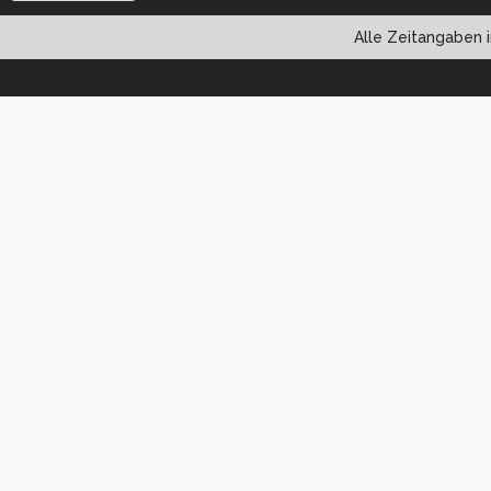
Alle Zeitangaben i
Powered by vBul
Copyright ©2000 