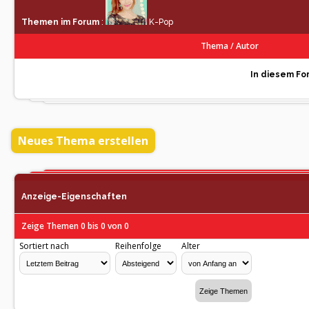
Themen im Forum
:
K-Pop
Thema
/
Autor
In diesem For
Neues Thema erstellen
Anzeige-Eigenschaften
Zeige Themen 0 bis 0 von 0
Sortiert nach
Reihenfolge
Alter