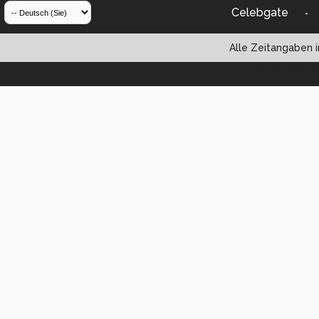
Celebgate
-
Alle Zeitangaben i
Powered by vBul
Copyright ©2000 