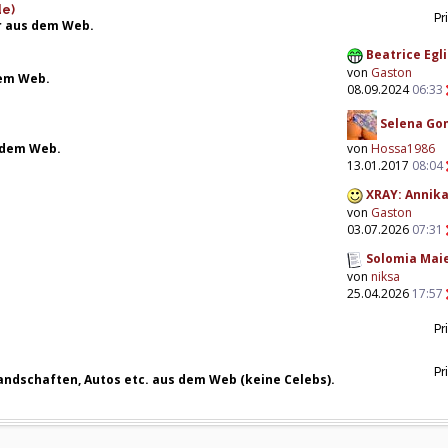
de)
Pr
r aus dem Web.
Beatrice Egli 
von
Gaston
dem Web.
08.09.2024
06:33
Selena Go
 dem Web.
von
Hossa1986
13.01.2017
08:04
XRAY: Annika 
von
Gaston
03.07.2026
07:31
Solomia Maie
von
niksa
25.04.2026
17:57
Pr
Pr
ndschaften, Autos etc. aus dem Web (keine Celebs).