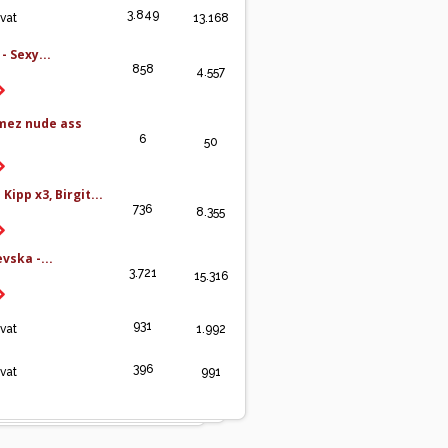
3.849
ivat
13.168
- Sexy...
858
4.557
mez nude ass
6
50
Kipp x3, Birgit...
736
8.355
vska -...
3.721
15.316
931
ivat
1.992
396
ivat
991