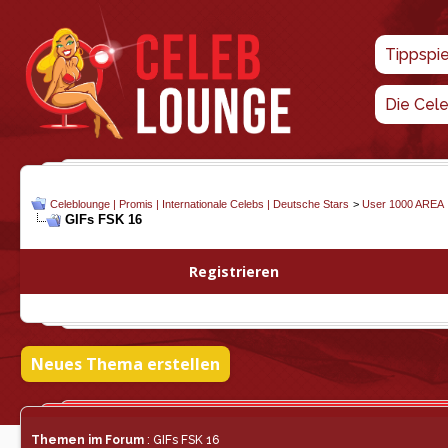
Tippspi
Die Cel
Celeblounge | Promis | Internationale Celebs | Deutsche Stars
>
User 1000 AREA
GIFs FSK 16
Registrieren
Neues Thema erstellen
Themen im Forum
: GIFs FSK 16