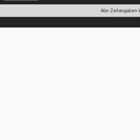
Alle Zeitangaben i
Powered by vBul
Copyright ©2000 