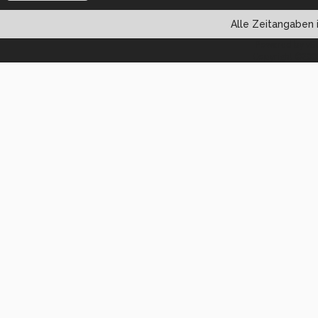
Alle Zeitangaben i
Powered by vBul
Copyright ©2000 