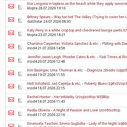
Eva Longoria in topless on the beach while they apply suns
klopta
28.07.2026 19:16
Britney Spears - Way too hot The Valley (Trying to cover her 
dutchstar
24.07.2026 08:30
Katy Perry in a white crop top and checkered lounge pants 
klopta
23.07.2026 18:21
Charisma Carpenter, Victoria Sanchez & etc. - Flirting with
iriod4
21.07.2026 14:58
Jennifer Jason Leigh, Phoebe Cates & etc. - Fast Times at 
iriod4
20.07.2026 12:48
Kim Basinger, Uma Thurman & etc. - Diagnoza zbrodni (1992
iriod4
19.07.2026 11:55
Nell Schofield, Jad Capelja & etc. - Puberty Blues (1981)720p
iriod4
18.07.2026 22:15
Rachel Hunter - Her Infidelity (2015)1080p WEBRip
iriod4
18.07.2026 11:43
Paolla Oliveira - A Night of Passion and Love (2008)1080p
iriod4
17.07.2026 22:16
Emanuela Taschini, Emma Gugliotta - Lady of the Night (198