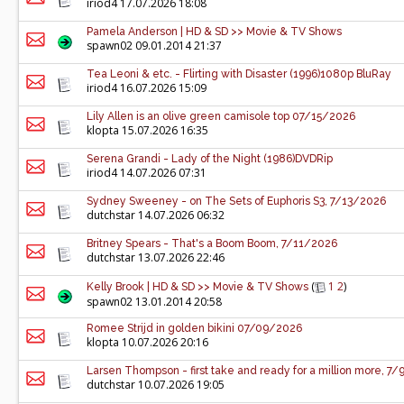
iriod4
17.07.2026 18:08
Pamela Anderson | HD & SD >> Movie & TV Shows
spawn02
09.01.2014 21:37
Tea Leoni & etc. - Flirting with Disaster (1996)1080p BluRay
iriod4
16.07.2026 15:09
Lily Allen is an olive green camisole top 07/15/2026
klopta
15.07.2026 16:35
Serena Grandi - Lady of the Night (1986)DVDRip
iriod4
14.07.2026 07:31
Sydney Sweeney - on The Sets of Euphoris S3, 7/13/2026
dutchstar
14.07.2026 06:32
Britney Spears - That's a Boom Boom, 7/11/2026
dutchstar
13.07.2026 22:46
(
1
2
)
Kelly Brook | HD & SD >> Movie & TV Shows
spawn02
13.01.2014 20:58
Romee Strijd in golden bikini 07/09/2026
klopta
10.07.2026 20:16
Larsen Thompson - first take and ready for a million more, 7
dutchstar
10.07.2026 19:05