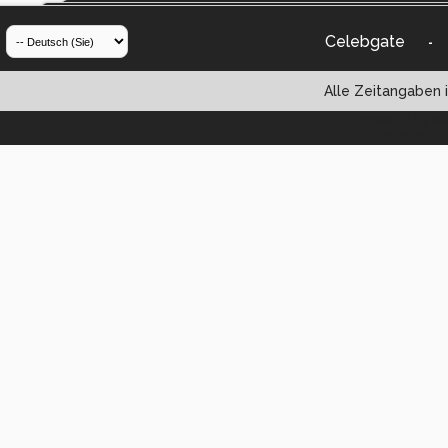
Celebgate
-
Alle Zeitangaben i
Powered by vBul
Copyright ©2000 