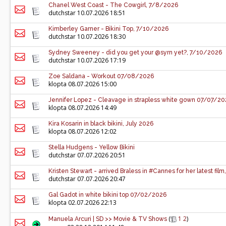
Chanel West Coast - The Cowgirl, 7/8/2026
dutchstar
10.07.2026 18:51
Kimberley Garner - Bikini Top, 7/10/2026
dutchstar
10.07.2026 18:30
Sydney Sweeney - did you get your @syrn yet?, 7/10/2026
dutchstar
10.07.2026 17:19
Zoe Saldana - Workout 07/08/2026
klopta
08.07.2026 15:00
Jennifer Lopez - Cleavage in strapless white gown 07/07/20
klopta
08.07.2026 14:49
Kira Kosarin in black bikini, July 2026
klopta
08.07.2026 12:02
Stella Hudgens - Yellow Bikini
dutchstar
07.07.2026 20:51
Kristen Stewart - arrived Braless in #Cannes for her latest film,
dutchstar
07.07.2026 20:47
Gal Gadot in white bikini top 07/02/2026
klopta
02.07.2026 22:13
(
1
2
)
Manuela Arcuri | SD >> Movie & TV Shows