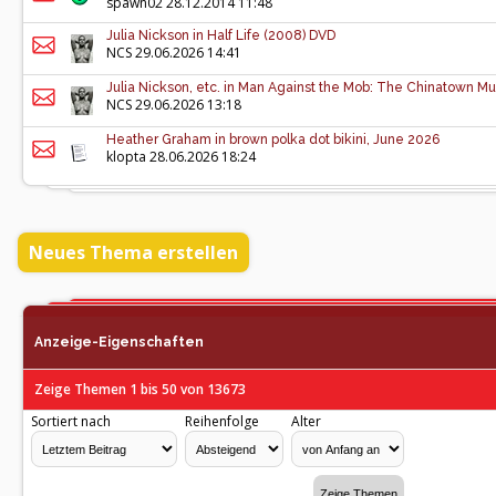
spawn02
28.12.2014 11:48
Julia Nickson in Half Life (2008) DVD
NCS
29.06.2026 14:41
Julia Nickson, etc. in Man Against the Mob: The Chinatown M
NCS
29.06.2026 13:18
Heather Graham in brown polka dot bikini, June 2026
klopta
28.06.2026 18:24
Neues Thema erstellen
Anzeige-Eigenschaften
Zeige Themen 1 bis 50 von 13673
Sortiert nach
Reihenfolge
Alter