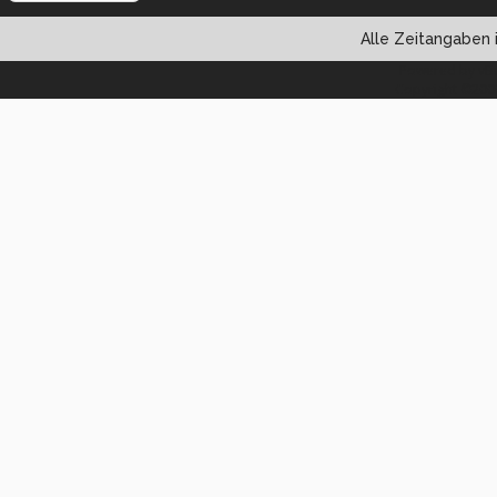
Alle Zeitangaben i
Powered by vBul
Copyright ©2000 