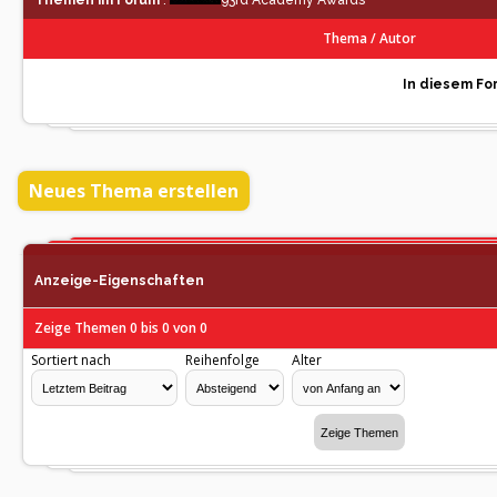
Themen im Forum
:
93rd Academy Awards
Thema
/
Autor
In diesem For
Neues Thema erstellen
Anzeige-Eigenschaften
Zeige Themen 0 bis 0 von 0
Sortiert nach
Reihenfolge
Alter