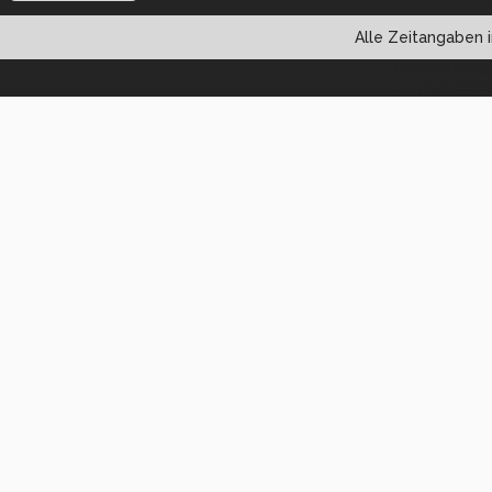
Alle Zeitangaben i
Powered by vBul
Copyright ©2000 