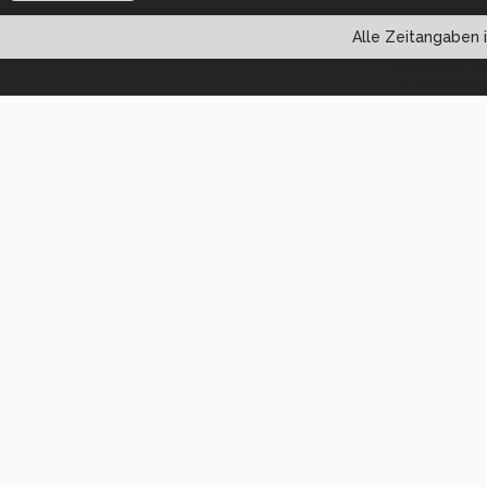
Alle Zeitangaben i
Powered by vBul
Copyright ©2000 