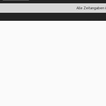
Alle Zeitangaben i
Powered by vBul
Copyright ©2000 