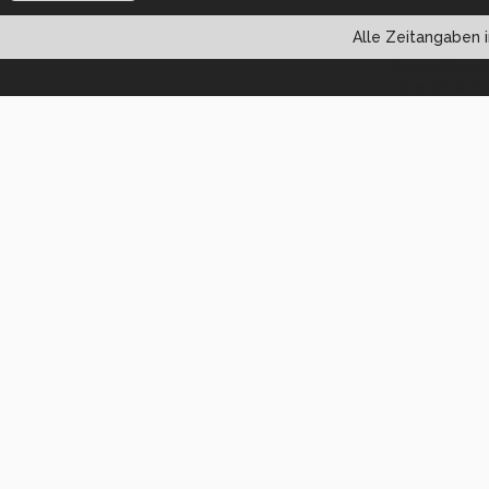
Alle Zeitangaben i
Powered by vBul
Copyright ©2000 