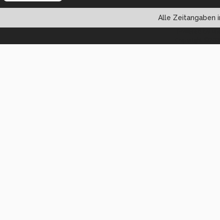
Alle Zeitangaben i
Powered by vBul
Copyright ©2000 