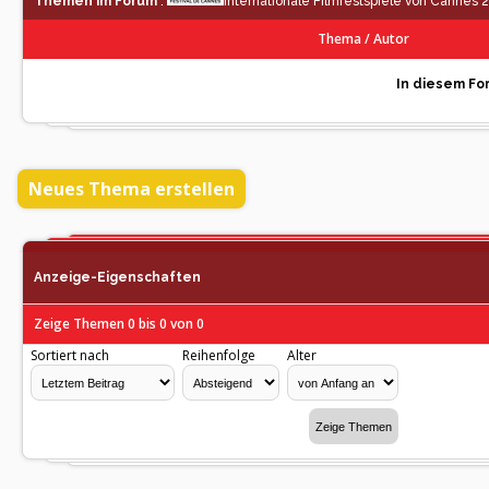
Themen im Forum
:
Internationale Filmfestspiele von Cannes 
Thema
/
Autor
In diesem For
Neues Thema erstellen
Anzeige-Eigenschaften
Zeige Themen 0 bis 0 von 0
Sortiert nach
Reihenfolge
Alter