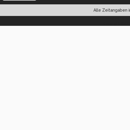
Alle Zeitangaben i
Powered by vBul
Copyright ©2000 