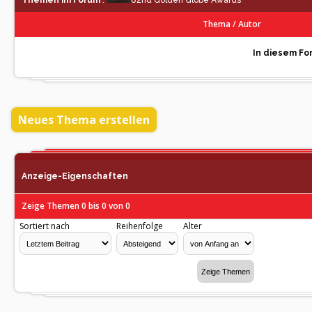
Themen im Forum
:
82nd Golden Globe Awards
Thema
/
Autor
In diesem For
Neues Thema erstellen
Anzeige-Eigenschaften
Zeige Themen 0 bis 0 von 0
Sortiert nach
Reihenfolge
Alter