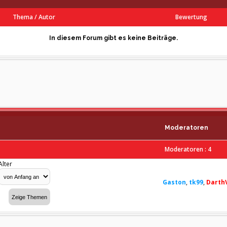
Thema
/
Autor
Bewertung
In diesem Forum gibt es keine Beiträge.
Moderatoren
Moderatoren : 4
Alter
Gaston
,
tk99
,
Darth