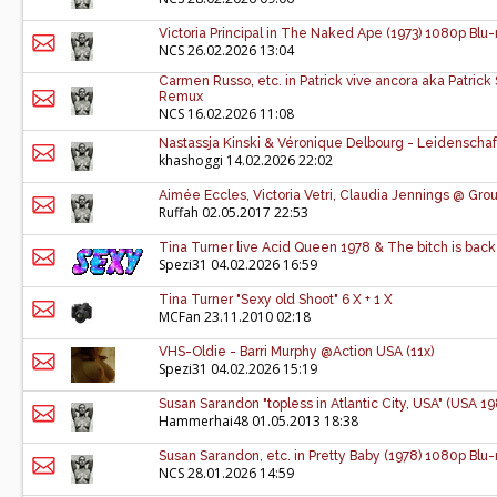
Victoria Principal in The Naked Ape (1973) 1080p B
NCS
26.02.2026 13:04
Carmen Russo, etc. in Patrick vive ancora aka Patrick 
Remux
NCS
16.02.2026 11:08
Nastassja Kinski & Véronique Delbourg - Leidenschaf
khashoggi
14.02.2026 22:02
Aimée Eccles, Victoria Vetri, Claudia Jennings @ Gro
Ruffah
02.05.2017 22:53
Tina Turner live Acid Queen 1978 & The bitch is back 
Spezi31
04.02.2026 16:59
Tina Turner "Sexy old Shoot" 6 X + 1 X
MCFan
23.11.2010 02:18
VHS-Oldie - Barri Murphy @Action USA (11x)
Spezi31
04.02.2026 15:19
Susan Sarandon "topless in Atlantic City, USA" (USA 1
Hammerhai48
01.05.2013 18:38
Susan Sarandon, etc. in Pretty Baby (1978) 1080p Bl
NCS
28.01.2026 14:59