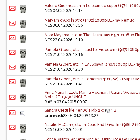
Valérie Quennessen in Le plein de super (1976) 108
NCS
04.05.2026 10:14
Maryam d'Abo in Xtro (1982) 1080p Blu-ray Remux
NCS
30.04.2026 10:56
Miko Mayama, etc. in The Hawaiians (1970) 1080p B
NCS
22.04.2026 10:10
Pamela Gilbert, etc. in Lust for Freedom (1987) 1080p
NCS
21.04.2026 13:16
Pamela Gilbert, etc. in Evil Spawn (1987) 1080p Blu-ra
NCS
21.04.2026 12:30
Pamela Gilbert, etc. in Demonwarp (1988) 2160p/10
NCS
21.04.2026 11:41
Anna Maria Rizzoli, Marina Hedman, Patrizia Webley, A
Motel (IT 1979) [UNCUT]
Ruffah
03.04.2015 00:07
(
1
2
)
Sandra Cretu kleiner 80´s Mix 27x
brainwash23
04.04.2009 13:28
Natalie McCurry, etc. in Dead End Drive-In (1986) 2
NCS
16.03.2026 12:01
Donna Baltron, Annette Sinclair, Bunky Jones @ Hide 