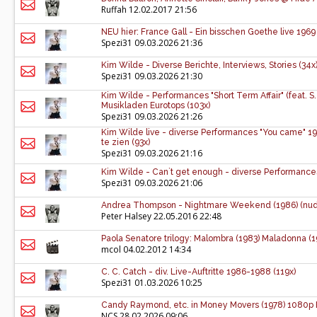
Ruffah
12.02.2017 21:56
NEU hier: France Gall - Ein bisschen Goethe live 1969 
Spezi31
09.03.2026 21:36
Kim Wilde - Diverse Berichte, Interviews, Stories (34x
Spezi31
09.03.2026 21:30
Kim Wilde - Performances "Short Term Affair" (feat. S
Musikladen Eurotops (103x)
Spezi31
09.03.2026 21:26
Kim Wilde live - diverse Performances "You came" 1
te zien (93x)
Spezi31
09.03.2026 21:16
Kim Wilde - Can`t get enough - diverse Performance
Spezi31
09.03.2026 21:06
Andrea Thompson - Nightmare Weekend (1986) (nu
Peter Halsey
22.05.2016 22:48
Paola Senatore trilogy: Malombra (1983) Maladonna (
mcol
04.02.2012 14:34
C. C. Catch - div. Live-Auftritte 1986-1988 (119x)
Spezi31
01.03.2026 10:25
Candy Raymond, etc. in Money Movers (1978) 1080p
NCS
28.02.2026 09:06