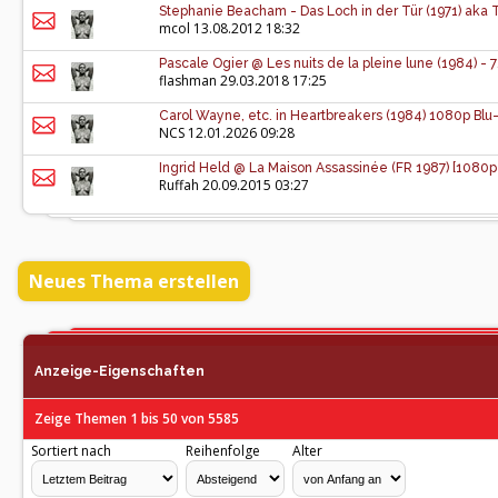
Stephanie Beacham - Das Loch in der Tür (1971) aka
mcol
13.08.2012 18:32
Pascale Ogier @ Les nuits de la pleine lune (1984) -
flashman
29.03.2018 17:25
Carol Wayne, etc. in Heartbreakers (1984) 1080p Bl
NCS
12.01.2026 09:28
Ingrid Held @ La Maison Assassinée (FR 1987) [1080
Ruffah
20.09.2015 03:27
Neues Thema erstellen
Anzeige-Eigenschaften
Zeige Themen 1 bis 50 von 5585
Sortiert nach
Reihenfolge
Alter