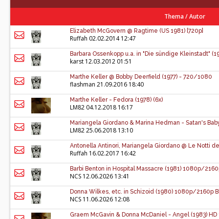
Thema
/
Autor
Elizabeth McGovern @ Ragtime (US 1981) [720p]
Ruffah
02.02.2014 12:47
Barbara Ossenkopp u.a. in "Die sündige Kleinstadt" (19
karst
12.03.2012 01:51
Marthe Keller @ Bobby Deerfield (1977) - 720/1080
flashman
21.09.2016 18:40
Marthe Keller - Fedora (1978) (6x)
LM82
04.12.2018 16:17
Mariangela Giordano & Marina Hedman - Satan's Baby 
LM82
25.06.2018 13:10
Antonella Antinori, Mariangela Giordano @ Le Notti de
Ruffah
16.02.2017 16:42
Barbi Benton in Hospital Massacre (1981) 1080p/216
NCS
12.06.2026 13:41
Donna Wilkes, etc. in Schizoid (1980) 1080p/2160p 
NCS
11.06.2026 12:08
Graem McGavin & Donna McDaniel - Angel (1983) HD