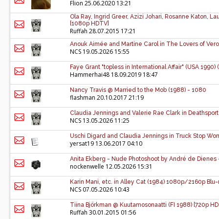
Flion
25.06.2020 13:21
Ola Ray, Ingrid Greer, Azizi Johari, Rosanne Katon, L
[1080p HDTV]
Ruffah
28.07.2015 17:21
Anouk Aimée and Martine Carol in The Lovers of Vero
NCS
19.05.2026 15:55
Faye Grant "topless in International Affair" (USA 1990)
Hammerhai48
18.09.2019 18:47
Nancy Travis @ Married to the Mob (1988) - 1080
flashman
20.10.2017 21:19
Claudia Jennings and Valerie Rae Clark in Deathspor
NCS
13.05.2026 11:25
Uschi Digard and Claudia Jennings in Truck Stop Wo
yersat19
13.06.2017 04:10
Anita Ekberg - Nude Photoshoot by André de Dienes -
nockenwelle
12.05.2026 15:31
Karin Mani, etc. in Alley Cat (1984) 1080p/2160p Bl
NCS
07.05.2026 10:43
Tiina Björkman @ Kuutamosonaatti (FI 1988) [720p H
Ruffah
30.01.2015 01:56