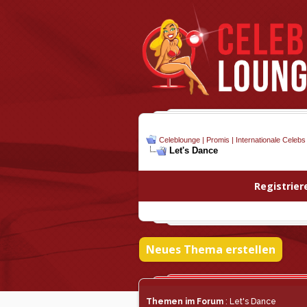
Celeblounge | Promis | Internationale Celebs
Let's Dance
Registrier
Neues Thema erstellen
Themen im Forum
: Let's Dance