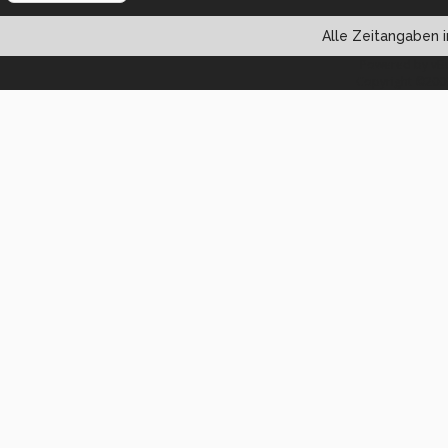
Alle Zeitangaben i
Powered by vBul
Copyright ©2000 