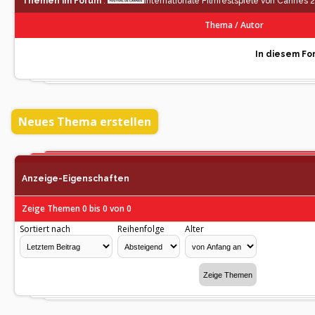
Themen im Forum
:
Internationale Filmfestspiele von Cannes 
Thema
/
Autor
In diesem For
Neues Thema erstellen
Anzeige-Eigenschaften
Zeige Themen 0 bis 0 von 0
Sortiert nach
Reihenfolge
Alter