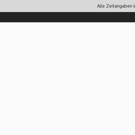
Alle Zeitangaben i
Powered by vBul
Copyright ©2000 