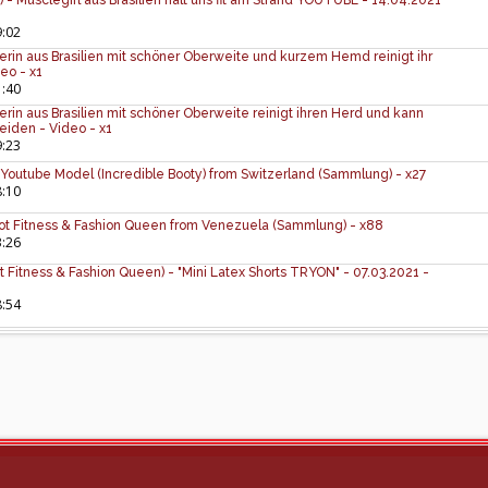
 - Musclegirl aus Brasilien hält uns fit am Strand YOUTUBE - 14.04.2021
9:02
erin aus Brasilien mit schöner Oberweite und kurzem Hemd reinigt ihr
eo - x1
1:40
erin aus Brasilien mit schöner Oberweite reinigt ihren Herd und kann
eiden - Video - x1
9:23
e Youtube Model (Incredible Booty) from Switzerland (Sammlung) - x27
8:10
ot Fitness & Fashion Queen from Venezuela (Sammlung) - x88
3:26
 Fitness & Fashion Queen) - "Mini Latex Shorts TRYON" - 07.03.2021 -
8:54