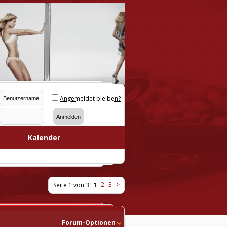
Angemeldet bleiben?
Kalender
2
3
>
Seite 1 von 3
1
Forum-Optionen