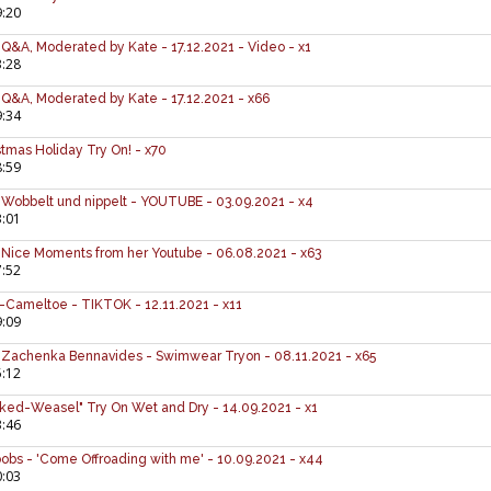
9:20
 Q&A, Moderated by Kate - 17.12.2021 - Video - x1
3:28
 Q&A, Moderated by Kate - 17.12.2021 - x66
9:34
istmas Holiday Try On! - x70
8:59
 Wobbelt und nippelt - YOUTUBE - 03.09.2021 - x4
3:01
 Nice Moments from her Youtube - 06.08.2021 - x63
7:52
s-Cameltoe - TIKTOK - 12.11.2021 - x11
9:09
 & Zachenka Bennavides - Swimwear Tryon - 08.11.2021 - x65
5:12
icked-Weasel" Try On Wet and Dry - 14.09.2021 - x1
3:46
 Boobs - 'Come Offroading with me' - 10.09.2021 - x44
0:03