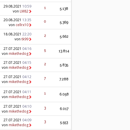
29.08.2021
10:59
1
5.138
von
LM82
20.08.2021
13:35
0
5.369
von
cellrx10
18.08.2021
22:20
2
5.662
von
tk99
27.07.2021
04:16
5
13.814
von
mikethedog
27.07.2021
04:15
2
5.835
von
mikethedog
27.07.2021
04:12
7
7.288
von
mikethedog
27.07.2021
04:11
1
6.058
von
mikethedog
27.07.2021
04:10
3
6.017
von
mikethedog
27.07.2021
04:09
3
5.553
von
mikethedog