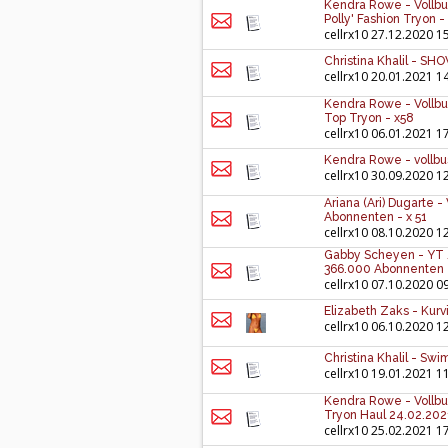
Kendra Rowe - Vollbu
Polly' Fashion Tryon -
cellrx10
27.12.2020 1
Christina Khalil - SHOW
cellrx10
20.01.2021 1
Kendra Rowe - Vollbu
Top Tryon - x58
cellrx10
06.01.2021 1
Kendra Rowe - vollbu
cellrx10
30.09.2020 1
Ariana (Ari) Dugarte
Abonnenten - x 51
cellrx10
08.10.2020 1
Gabby Scheyen - YT / 
366.000 Abonnenten 
cellrx10
07.10.2020 0
Elizabeth Zaks - Kur
cellrx10
06.10.2020 1
Christina Khalil - Swi
cellrx10
19.01.2021 1
Kendra Rowe - Vollbu
Tryon Haul 24.02.2021
cellrx10
25.02.2021 1