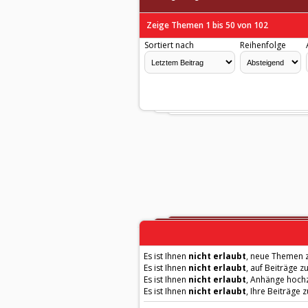
Zeige Themen 1 bis 50 von 102
Sortiert nach
Reihenfolge
Es ist Ihnen
nicht erlaubt
, neue Themen z
Es ist Ihnen
nicht erlaubt
, auf Beiträge z
Es ist Ihnen
nicht erlaubt
, Anhänge hoch
Es ist Ihnen
nicht erlaubt
, Ihre Beiträge 