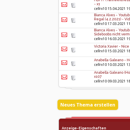
HDFIT (Yanneefitness)
- x1
cellrx10
15.04.2021 1
Bianca Alves - Youtub
Regal (4.2.2021) - Vid
cellrx10
17.03.2021 1
Bianca Alves - Youtub
Sideboobs nicht verm
cellrx10
16.03.2021 1
Victoria Xavier - Nic
cellrx10
15.03.2021 1
Anabella Galeano - H
cellrx10
10.03.2021 1
Anabella Galeano (Hot
x107
cellrx10
09.03.2021 1
Neues Thema erstellen
Anzeige-Eigenschaften