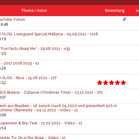
Thema
/
Autor
Bewertung
L
YouTube-Forum
16:48
r VLOG: Loveguard Special Mallorca - 05.09.2021 - x118
9:19
 'Fun Facts About Me' - 29.08.2021 - x39
7:23
 - 2017 2018 2019 - x1
8:26
r VLOG - Ibiza - 15.08.2021 - x77
3:22
ich Braless - Zuhause (Christmas Time) - 03.12.2021 - x71
0:07
rin aus Brasilien - Ist zurück (nach 05.2021) und präsentiert sich in
schöner Oberweite - 04.12.2022 - Video - x1
9:09
 Suspension & Bra-Test - 21.02.2022 - Video - x1
8:54
imwear Try On in the Snow - Video - x1