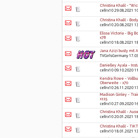
Christina Khalil - "W
cellrx10
29.08.2021 1
Christina Khalil - Bod
cellrx10
20.08.2021 1
Elissa Victoria - Big 
x78
cellrx10
18.08.2021 1
Jana Azizi busty mit A
TVGirlsGermany
17.03
Danielley Ayala - In
cellrx10
09.10.2020 1
Kendra Rowe - Vollbu
Oberweite - x70
cellrx10
26.11.2020 1
Madison Ginley - Trai
x115
cellrx10
27.09.2020 1
Christina Khalil - Aus
cellrx10
20.01.2021 1
Christina Khalil - TI
cellrx10
18.01.2021 1