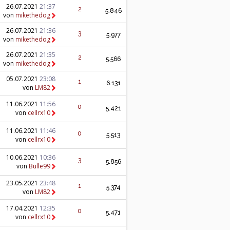
26.07.2021
21:37
2
5.846
von
mikethedog
26.07.2021
21:36
3
5.977
von
mikethedog
26.07.2021
21:35
2
5.566
von
mikethedog
05.07.2021
23:08
1
6.131
von
LM82
11.06.2021
11:56
0
5.421
von
cellrx10
11.06.2021
11:46
0
5.513
von
cellrx10
10.06.2021
10:36
3
5.856
von
Bulle99
23.05.2021
23:48
1
5.374
von
LM82
17.04.2021
12:35
0
5.471
von
cellrx10