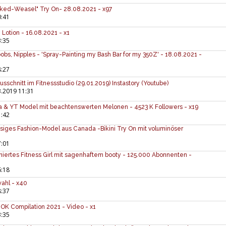
icked-Weasel" Try On- 28.08.2021 - x97
0:41
y Lotion - 16.08.2021 - x1
3:35
Boobs, Nipples - 'Spray-Painting my Bash Bar for my 350Z' - 18.08.2021 -
8:27
usschnitt im Fitnessstudio (29.01.2019) Instastory (Youtube)
.2019 11:31
sta & YT Model mit beachtenswerten Melonen - 4523 K Followers - x19
1:42
siges Fashion-Model aus Canada -Bikini Try On mit voluminöser
7:01
niertes Fitness Girl mit sagenhaftem booty - 125.000 Abonnenten -
6:18
wahl - x40
8:37
KTOK Compilation 2021 - Video - x1
3:35