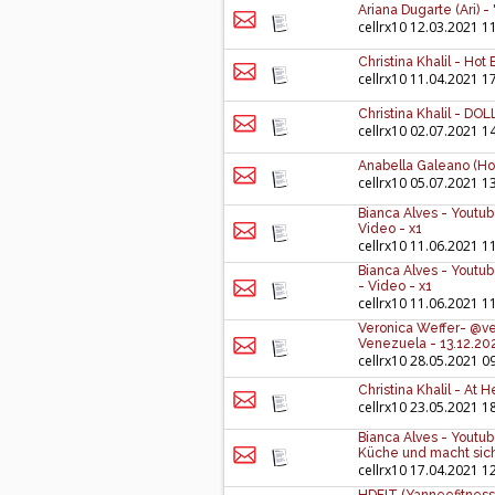
Ariana Dugarte (Ari) 
cellrx10
12.03.2021 1
Christina Khalil - Hot
cellrx10
11.04.2021 1
Christina Khalil - DO
cellrx10
02.07.2021 1
Anabella Galeano (Hot
cellrx10
05.07.2021 1
Bianca Alves - Youtub
Video - x1
cellrx10
11.06.2021 1
Bianca Alves - Youtub
- Video - x1
cellrx10
11.06.2021 1
Veronica Weffer- @ver
Venezuela - 13.12.20
cellrx10
28.05.2021 0
Christina Khalil - At
cellrx10
23.05.2021 1
Bianca Alves - Youtub
Küche und macht sich 
cellrx10
17.04.2021 1