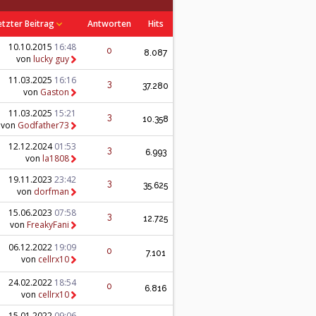
etzter Beitrag
Antworten
Hits
10.10.2015
16:48
0
8.087
von
lucky guy
11.03.2025
16:16
3
37.280
von
Gaston
11.03.2025
15:21
3
10.358
von
Godfather73
12.12.2024
01:53
3
6.993
von
la1808
19.11.2023
23:42
3
35.625
von
dorfman
15.06.2023
07:58
3
12.725
von
FreakyFani
06.12.2022
19:09
0
7.101
von
cellrx10
24.02.2022
18:54
0
6.816
von
cellrx10
15.01.2022
09:06