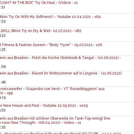
- "LIGHT IN THE BOX" Try On Haul - (Video) - x1
1:51
 Bikini Try On With My Girlfriend ! - Youtube 10.04.2021 - x64
7:53
LLSKILL Bikini Try on Dry & Wet- 02.07.2021 - x82
4:22
 Fitness & Fashion Queen) - "Body Tryon" - 05.07.2021 - x26
3:25
erin aus Brasilien - Putzt die Küche (Sideboob & Tanga) - (10.06.2021) -
1:56
erin aus Brasilien - Räumt ihr Wohnzimmer auf in Lingerie - (11.06.2021)
1:46
onicaweffer - (Viajandro con Vero) - YT 'Reisebloggerin' aus
20 - x59
9:16
 Her New House and Pool - Youtube 22.05.2021 - x109
8:55
erin aus Brasilien mit schöner Oberweite im Tank-Top reinigt ihre
nass (See Through) - (06.04.2021) - Video - x1
2:35