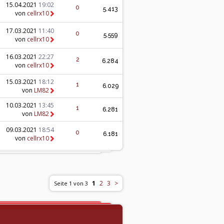
15.04.2021
19:02
0
5.413
von
cellrx10
17.03.2021
11:40
0
5.559
von
cellrx10
16.03.2021
22:27
2
6.284
von
cellrx10
15.03.2021
18:12
1
6.029
von
LM82
10.03.2021
13:45
1
6.281
von
LM82
09.03.2021
18:54
0
6.181
von
cellrx10
1
2
3
>
Seite 1 von 3