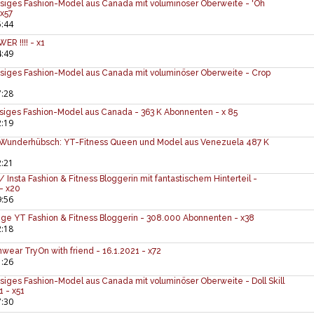
siges Fashion-Model aus Canada mit voluminöser Oberweite - 'Oh
 x57
5:44
ER !!!! - x1
4:49
siges Fashion-Model aus Canada mit voluminöser Oberweite - Crop
7:28
siges Fashion-Model aus Canada - 363 K Abonnenten - x 85
2:19
 - Wunderhübsch: YT-Fitness Queen und Model aus Venezuela 487 K
2:21
Insta Fashion & Fitness Bloggerin mit fantastischem Hinterteil -
- x20
9:56
vige YT Fashion & Fitness Bloggerin - 308.000 Abonnenten - x38
2:18
mwear TryOn with friend - 16.1.2021 - x72
1:26
siges Fashion-Model aus Canada mit voluminöser Oberweite - Doll Skill
 - x51
7:30