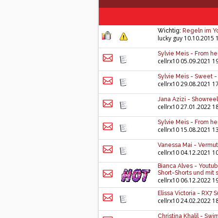
Wichtig:
Regeln im 
lucky guy
10.10.2015 
Sylvie Meis - From he
cellrx10
05.09.2021 1
Sylvie Meis - Sweet -
cellrx10
29.08.2021 1
Jana Azizi - Showreel
cellrx10
27.01.2022 1
Sylvie Meis - From he
cellrx10
15.08.2021 1
Vanessa Mai - Vermutl
cellrx10
04.12.2021 1
Bianca Alves - Youtube
Short-Shorts und mit 
cellrx10
06.12.2022 1
Elissa Victoria - RX7
cellrx10
24.02.2022 1
Christina Khalil - Sw