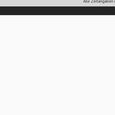
Alle Zeitangaben i
Powered by vBul
Copyright ©2000 