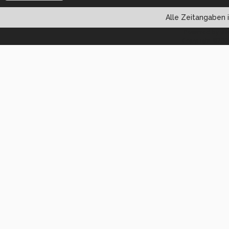
Alle Zeitangaben i
Powered by vBul
Copyright ©2000 