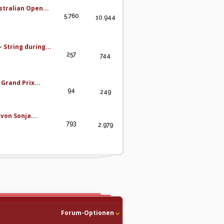
stralian Open...
5.760
10.944
- String during...
257
744
Grand Prix...
94
249
von Sonja...
793
2.979
Forum-Optionen