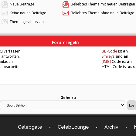
Neue Beiträge
Beliebtes Thema mit neuen Beiträgen
Keine neuen Beiträge
Beliebtes Thema ohne neue Beiträge
Thema geschlossen
Forumregeln
u verfassen.
BB-Code
ist
an
.
u antworten.
Smileys
sind
an
.
zuladen.
[IMG]
Code ist
an
.
zu bearbeiten.
HTML-Code ist
aus
.
Gehe zu
Celebgate
CelebLounge
Archiv
-
-
-