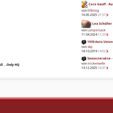
Coco Gauff - Au
von
Erlkönig
16.05.2025
21:57
Lea Schüller 
von
Lumpensack
11.04.2024
11:23
1939 Auto Union 
von
skp
18.10.2019
14:52
Semesterakte - 
von
nockenwelle
ll ...Only HQ
10.12.2025
16:37