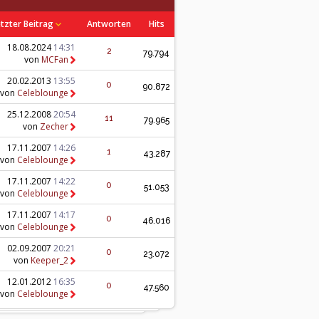
tzter Beitrag
Antworten
Hits
18.08.2024
14:31
2
79.794
von
MCFan
20.02.2013
13:55
0
90.872
von
Celeblounge
25.12.2008
20:54
11
79.965
von
Zecher
17.11.2007
14:26
1
43.287
von
Celeblounge
17.11.2007
14:22
0
51.053
von
Celeblounge
17.11.2007
14:17
0
46.016
von
Celeblounge
02.09.2007
20:21
0
23.072
von
Keeper_2
12.01.2012
16:35
0
47.560
von
Celeblounge