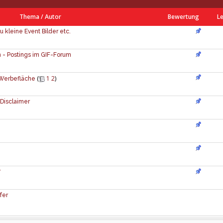
Thema
/
Autor
Bewertung
Le
u kleine Event Bilder etc.
 - Postings im GIF-Forum
(
1
2
)
e Werbefläche
Disclaimer
7
fer