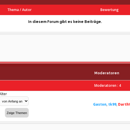
Thema
/
Autor
Bewertung
In diesem Forum gibt es keine Beiträge.
Moderatoren
Moderatoren : 4
Alter
Gaston
,
tk99
,
Darth