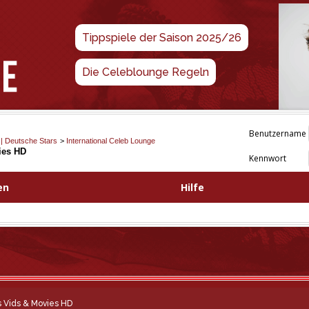
Tippspiele der Saison 2025/26
Die Celeblounge Regeln
Benutzername
 | Deutsche Stars
>
International Celeb Lounge
ies HD
Kennwort
en
Hilfe
bs Vids & Movies HD