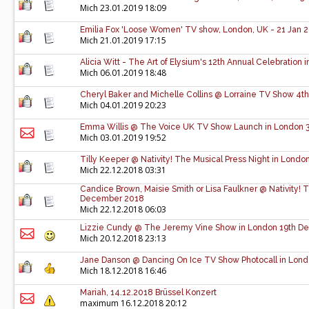
Mich
23.01.2019 18:09
Emilia Fox 'Loose Women' TV show, London, UK - 21 Jan 
Mich
21.01.2019 17:15
Alicia Witt - The Art of Elysium's 12th Annual Celebration
Mich
06.01.2019 18:48
Cheryl Baker and Michelle Collins @ Lorraine TV Show 4t
Mich
04.01.2019 20:23
Emma Willis @ The Voice UK TV Show Launch in London 3
Mich
03.01.2019 19:52
Tilly Keeper @ Nativity! The Musical Press Night in Lon
Mich
22.12.2018 03:31
Candice Brown, Maisie Smith or Lisa Faulkner @ Nativity! 
December 2018
Mich
22.12.2018 06:03
Lizzie Cundy @ The Jeremy Vine Show in London 19th 
Mich
20.12.2018 23:13
Jane Danson @ Dancing On Ice TV Show Photocall in Lon
Mich
18.12.2018 16:46
Mariah, 14.12.2018 Brüssel Konzert
maximum
16.12.2018 20:12