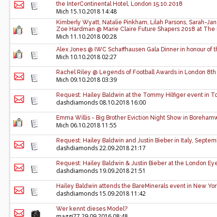
the InterContinental Hotel, London 15.10.2018
Mich
15.10.2018 14:48
Kimberly Wyatt, Natalie Pinkham, Lilah Parsons, Sarah-J
Zoe Hardman @ Marie Claire Future Shapers 2018 at The 
Mich
11.10.2018 00:28
Alex Jones @ IWC Schaffhausen Gala Dinner in honour of t
Mich
10.10.2018 02:27
Rachel Riley @ Legends of Football Awards in London 8t
Mich
09.10.2018 03:39
Request: Hailey Baldwin at the Tommy Hilfiger event in T
dashdiamonds
08.10.2018 16:00
Emma Willis - Big Brother Eviction Night Show in Boreha
Mich
06.10.2018 11:55
Request: Hailey Baldwin and Justin Bieber in Italy, Septem
dashdiamonds
22.09.2018 21:17
Request: Hailey Baldwin & Justin Bieber at the London E
dashdiamonds
19.09.2018 21:51
Hailey Baldwin attends the BareMinerals event in New Yo
dashdiamonds
15.09.2018 11:42
Wer kennt dieses Model?
maggi77
29.09.2016 08:48