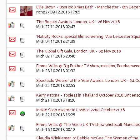
Ellie Brown - BooHoo Xmas Bash - Manchester - 6th Dec
richp2k
09.12.2018 17:05
The Beauty Awards, London, UK - 26 Nov 2018
Mich
27.11.2018 02:47
'Nativity Rocks' special film screening, Vue Leicester Sq
Mich
04.11.2018 21:38
The Global Gift Gala, London, UK - 02 Nov 2018
Mich
02.11.2018 23:48
Emma Willis @ Big Brother TV show, eviction, Borehamwoo
Mich
28.10.2018 01:32
Spectacle Wearer of the Year Awards, London, UK - 24 O
Mich
25.10.2018 02:55
Kerry Katona - Topless in Thailand October 2018 Uncenso
Mich
21.10.2018 18:20
Inside Soap Awards in London 22nd October 2018
Mich
22.10.2018 19:25
Emma Willis @ The Voice UK TV show photocall, Manchest
Mich
16.10.2018 00:12
Claudia Winkleman or Debbie McGee The Women of the Y