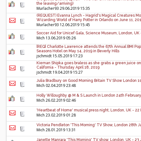
the leaving/arriving)
Murlacher93
29.06.2019 15:35
(REQUEST) Evanna Lynch - Hagrid's Magical Creatures Mo
Wizarding World of Harry Potter in Orlando on June 11, 20
Murlacher93
12.06.2019 15:45
Soccer Aid for Unicef Gala, Science Museum, London, UK 
Mich
13.06.2019 05:26
[REQ] Charlotte Lawrence attends the 67th Annual BMI Pop
Seasons Hotel on May 14, 2019 in Beverly Hills
jschmidt
15.05.2019 17:23
Kiernan Shipka goes braless as she grabs a green juice on
California - Thursday April 18, 2019
jschmidt
19.04.2019 15:27
Julia Bradbury on Good Morning Britain TV Show London 1st
Mich
02.04.2019 23:48
Holly Willoughby @ M & S Launch in London 24th Februar
Mich
26.02.2019 02:46
'Heartbeat of Home' musical press night, London, UK - 22
Mich
23.02.2019 01:28
Victoria Pendleton 'This Morning' TV Show, London 28th 
Mich
28.01.2019 13:31
Janette Manrara 'This Morning' TV show, London, UK - 23 