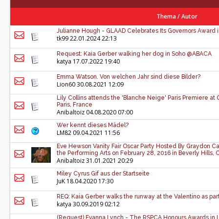
Thema
/
Autor
Julianne Hough - GLAAD Celebrates Its Governors Award in
tk99
22.01.2024 22:13
Request: Kaia Gerber walking her dog in Soho @ABACA
katya
17.07.2022 19:40
Emma Watson. Von welchen Jahr sind diese Bilder?
Lion60
30.08.2021 12:09
Lily Collins attends the 'Blanche Neige' Paris Premiere at
Paris, France
Anibaltoiz
04.08.2020 07:00
Wer kennt dieses Mädel?
LM82
09.04.2021 11:56
Eve Hewson Vanity Fair Oscar Party Hosted By Graydon Car
the Performing Arts on February 28, 2016 in Beverly Hills, C
Anibaltoiz
31.01.2021 20:29
Miley Cyrus Gif aus der Startseite
JuK
18.04.2020 17:30
REQ: Kaia Gerber walks the runway at the Valentino as par
katya
30.09.2019 02:12
(Request) Evanna Lynch - The RSPCA Honours Awards in L