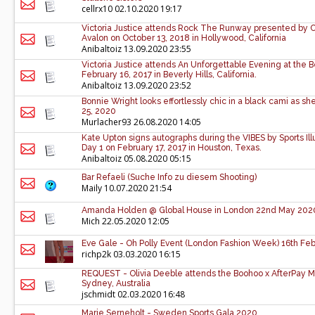
cellrx10
02.10.2020 19:17
Victoria Justice attends Rock The Runway presented by Ch
Avalon on October 13, 2018 in Hollywood, California
Anibaltoiz
13.09.2020 23:55
Victoria Justice attends An Unforgettable Evening at the 
February 16, 2017 in Beverly Hills, California.
Anibaltoiz
13.09.2020 23:52
Bonnie Wright looks effortlessly chic in a black cami as s
25, 2020
Murlacher93
26.08.2020 14:05
Kate Upton signs autographs during the VIBES by Sports Ill
Day 1 on February 17, 2017 in Houston, Texas.
Anibaltoiz
05.08.2020 05:15
Bar Refaeli (Suche Info zu diesem Shooting)
Maily
10.07.2020 21:54
Amanda Holden @ Global House in London 22nd May 202
Mich
22.05.2020 12:05
Eve Gale - Oh Polly Event (London Fashion Week) 16th Fe
richp2k
03.03.2020 16:15
REQUEST - Olivia Deeble attends the Boohoo x AfterPay Ma
Sydney, Australia
jschmidt
02.03.2020 16:48
Marie Serneholt - Sweden Sports Gala 2020