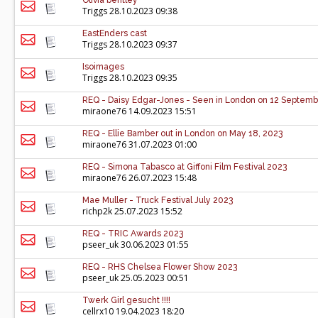
Olivia bentley
Triggs
28.10.2023 09:38
EastEnders cast
Triggs
28.10.2023 09:37
Isoimages
Triggs
28.10.2023 09:35
REQ - Daisy Edgar-Jones - Seen in London on 12 Septemb
miraone76
14.09.2023 15:51
REQ - Ellie Bamber out in London on May 18, 2023
miraone76
31.07.2023 01:00
REQ - Simona Tabasco at Giffoni Film Festival 2023
miraone76
26.07.2023 15:48
Mae Muller - Truck Festival July 2023
richp2k
25.07.2023 15:52
REQ - TRIC Awards 2023
pseer_uk
30.06.2023 01:55
REQ - RHS Chelsea Flower Show 2023
pseer_uk
25.05.2023 00:51
Twerk Girl gesucht !!!!
cellrx10
19.04.2023 18:20