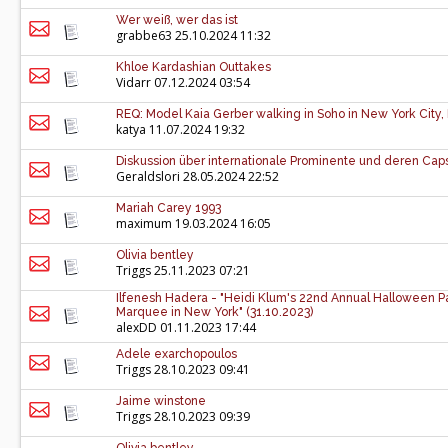
Wer weiß, wer das ist
grabbe63
25.10.2024 11:32
Khloe Kardashian Outtakes
Vidarr
07.12.2024 03:54
REQ: Model Kaia Gerber walking in Soho in New York City,
katya
11.07.2024 19:32
Diskussion über internationale Prominente und deren Cap
Geraldslori
28.05.2024 22:52
Mariah Carey 1993
maximum
19.03.2024 16:05
Olivia bentley
Triggs
25.11.2023 07:21
Ilfenesh Hadera - "Heidi Klum's 22nd Annual Halloween Par
Marquee in New York" (31.10.2023)
alexDD
01.11.2023 17:44
Adele exarchopoulos
Triggs
28.10.2023 09:41
Jaime winstone
Triggs
28.10.2023 09:39