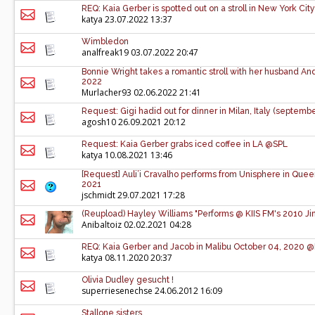
REQ: Kaia Gerber is spotted out on a stroll in New York C
katya
23.07.2022 13:37
Wimbledon
analfreak19
03.07.2022 20:47
Bonnie Wright takes a romantic stroll with her husband And
2022
Murlacher93
02.06.2022 21:41
Request: Gigi hadid out for dinner in Milan, Italy (septemb
agosh10
26.09.2021 20:12
Request: Kaia Gerber grabs iced coffee in LA @SPL
katya
10.08.2021 13:46
[Request] Auli’i Cravalho performs from Unisphere in Queen
2021
jschmidt
29.07.2021 17:28
(Reupload) Hayley Williams "Performs @ KIIS FM's 2010 Jingl
Anibaltoiz
02.02.2021 04:28
REQ: Kaia Gerber and Jacob in Malibu October 04, 2020 
katya
08.11.2020 20:37
Olivia Dudley gesucht !
superriesenechse
24.06.2012 16:09
Stallone sisters