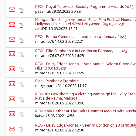
REQ - Royal Television Society Programme Awards 2023
pseer_uk
29.03.2023 20:38
Meagan Good - "5th American Black Film Festival Honors: 
Hollywood at 1 Hotel West Hollywood" (05.03.2023)
alexDD
19.03.2023 13:21
REQ - Emma Corrin out in London on 4, January 2023
miraone76
14.02.2023 22:21
REQ - Ellie Bamber out in London on February 2, 2023
miraone76
07.02.2023 14:25
REQ - Daisy Edgar-Jones - "80th Annual Golden Globe Awar
Hills" (10.01.2023)
miraone76
15.01.2023 16:25
Black Panther 2 Premiere
magicmarco
31.10.2022 11:17
REQ- Iris Law shooting a clothing campaign for luxury Fre
Playa de Palma, Majorca
miraone76
26.09.2022 13:06
REQ: Kaia Gerber at The Oaks Gourmet Market with Austi
katya
16.08.2022 14:58
REQ - Daisy Edgar-Jones - Seen in London on 28 or 30 Jul
miraone76
02.08.2022 12:30