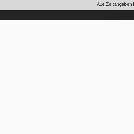
Alle Zeitangaben i
Powered by vBul
Copyright ©2000 