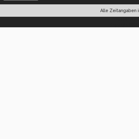
Alle Zeitangaben i
Powered by vBul
Copyright ©2000 