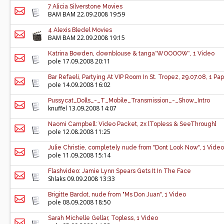
7 Alicia Silverstone Movies
BAM BAM
22.09.2008 19:59
4 Alexis Bledel Movies
BAM BAM
22.09.2008 19:15
Katrina Bowden, downblouse & tanga*WOOOOW*, 1 Video
pole
17.09.2008 20:11
Bar Refaeli, Partying At VIP Room In St. Tropez, 29.07.08, 1 Pa
pole
14.09.2008 16:02
Pussycat_Dolls_-_T_Mobile_Transmission_-_Show_Intro
knuffel 13.09.2008 14:07
Naomi Campbell: Video Packet, 2x [Topless & SeeThrough]
pole
12.08.2008 11:25
Julie Christie, completely nude from "Dont Look Now", 1 Video
pole
11.09.2008 15:14
Flashvideo: Jamie Lynn Spears Gets It In The Face
Shlaks 09.09.2008 13:33
Brigitte Bardot, nude from "Ms Don Juan", 1 Video
pole
08.09.2008 18:50
Sarah Michelle Gellar, Topless, 1 Video