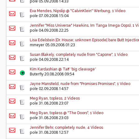
pole
05.09.2008 14:33
Eva Mendes, Nipslip @ "CalvinKlein" Werbung, 1 Video
pole
07.09.2008 15:04
Jennifer "Miss Universe" Hawkins, Im Tanga (mega Oops), 1 V
pole
04.09.2008 22:25
Lisa Edelstein |Dr. House; unknown Episode| bare Butt Injectio
mmeyer 05.09.2008 01:23
Susan Blakely, completely nude from "Capone", 1 Video
pole
04.09.2008 22:14
Kim Kardashian @ Taff *big cleavage*
Buterfly
20.08.2008 09:54
Jayne Mansfield, nude from "Promises Promises", 1 Video
pole
02.09.2008 14:57
Meg Ryan, topless, 2 Videos
pole
31.08.2008 23:07
Meg Ryan, topless @ "The Doors", 1 Video
pole
31.08.2008 23:03
Jennifer Behr, completely nude, 4 Videos
pole
31.08.2008 12:57