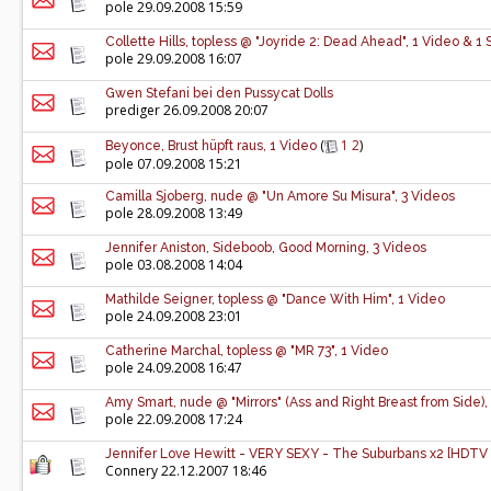
pole
29.09.2008 15:59
Collette Hills, topless @ "Joyride 2: Dead Ahead", 1 Video & 1
pole
29.09.2008 16:07
Gwen Stefani bei den Pussycat Dolls
prediger
26.09.2008 20:07
(
1
2
)
Beyonce, Brust hüpft raus, 1 Video
pole
07.09.2008 15:21
Camilla Sjoberg, nude @ "Un Amore Su Misura", 3 Videos
pole
28.09.2008 13:49
Jennifer Aniston, Sideboob, Good Morning, 3 Videos
pole
03.08.2008 14:04
Mathilde Seigner, topless @ "Dance With Him", 1 Video
pole
24.09.2008 23:01
Catherine Marchal, topless @ "MR 73", 1 Video
pole
24.09.2008 16:47
Amy Smart, nude @ "Mirrors" (Ass and Right Breast from Side)
pole
22.09.2008 17:24
Jennifer Love Hewitt - VERY SEXY - The Suburbans x2 [HDTV 
Connery 22.12.2007 18:46