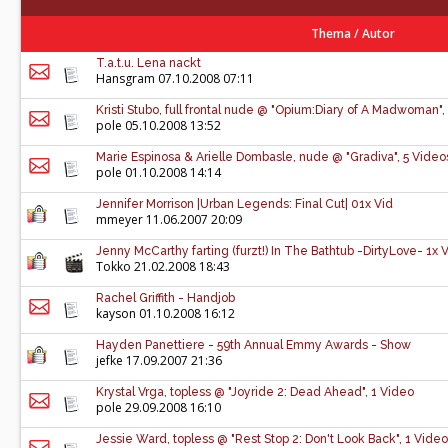
Thema
/
Autor
T.a.t.u. Lena nackt
Hansgram
07.10.2008 07:11
Kristi Stubo, full frontal nude @ "Opium:Diary of A Madwoman"
pole
05.10.2008 13:52
Marie Espinosa & Arielle Dombasle, nude @ "Gradiva", 5 Video
pole
01.10.2008 14:14
Jennifer Morrison |Urban Legends: Final Cut| 01x Vid
mmeyer 11.06.2007 20:09
Jenny McCarthy farting (furzt!) In The Bathtub -DirtyLove- 1x 
Tokko
21.02.2008 18:43
Rachel Griffith - Handjob
kayson
01.10.2008 16:12
Hayden Panettiere - 59th Annual Emmy Awards - Show
jefke 17.09.2007 21:36
Krystal Vrga, topless @ "Joyride 2: Dead Ahead", 1 Video
pole
29.09.2008 16:10
Jessie Ward, topless @ "Rest Stop 2: Don't Look Back", 1 Video