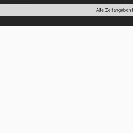
Alle Zeitangaben i
Powered by vBul
Copyright ©2000 