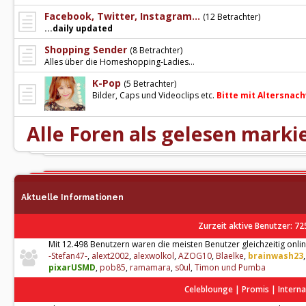
Facebook, Twitter, Instagram...
(12 Betrachter)
...daily updated
Shopping Sender
(8 Betrachter)
Alles über die Homeshopping-Ladies...
K-Pop
(5 Betrachter)
Bilder, Caps und Videoclips etc.
Bitte mit Altersnach
Alle Foren als gelesen marki
Aktuelle Informationen
Zurzeit aktive Benutzer
: 72
Mit 12.498 Benutzern waren die meisten Benutzer gleichzeitig onlin
-Stefan47-
,
alext2002
,
alexwolkol
,
AZOG10
,
Blaelke
,
brainwash23
pixarUSMD
,
pob85
,
ramamara
,
s0ul
,
Timon und Pumba
Celeblounge | Promis | Interna