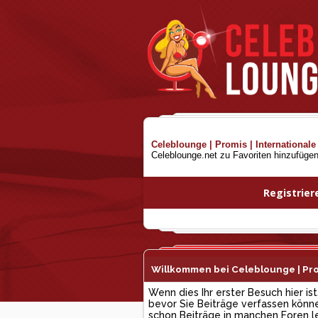
Celeblounge | Promis | Internationale
Celeblounge.net zu Favoriten hinzufüge
Registrier
Willkommen bei Celeblounge | Prom
Wenn dies Ihr erster Besuch hier ist
bevor Sie Beiträge verfassen können
schon Beiträge in manchen Foren les