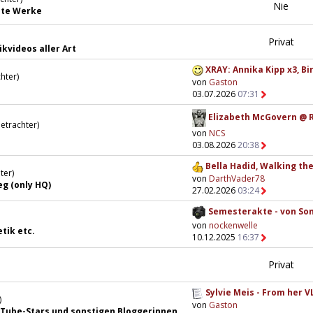
Nie
llte Werke
Privat
kvideos aller Art
XRAY: Annika Kipp x3, Bir
hter)
von
Gaston
03.07.2026
07:31
Elizabeth McGovern @ R
etrachter)
von
NCS
03.08.2026
20:38
Bella Hadid, Walking the
ter)
von
DarthVader78
g (only HQ)
27.02.2026
03:24
Semesterakte - von Sonj
von
nockenwelle
tik etc.
10.12.2025
16:37
Privat
Sylvie Meis - From her V
)
von
Gaston
uTube-Stars und sonstigen Bloggerinnen