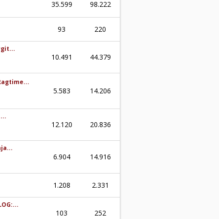
35.599
98.222
93
220
git...
10.491
44.379
agtime...
5.583
14.206
...
12.120
20.836
a...
6.904
14.916
1.208
2.331
LOG:...
103
252