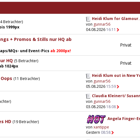
Heidi Klum for Glamour.
14 Betrachter)
von
gunnar56
bis 1999px
04.08.2026
16:11
gs + Promos & Stills nur HQ ab
Privat
 Caps/MQs- und Event-Pics
ab 2000px!
nur HQ
(5 Betrachter)
Privat
ab 1024px
Heidi Klum out in New Yo
 Oops
(11 Betrachter)
von
gunnar56
05.08.2026
15:59
Claudia Kleinert/ Susann
von
gunnar56
achter)
03.08.2026
18:08
Angela Finger-Er
es HD
(19 Betrachter)
von
xantippe
Gestern
08:58