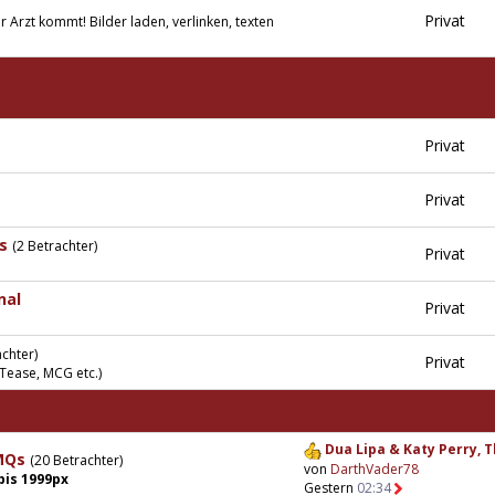
Privat
er Arzt kommt! Bilder laden, verlinken, texten
Privat
Privat
s
(2 Betrachter)
Privat
nal
Privat
achter)
Privat
Tease, MCG etc.)
Dua Lipa & Katy Perry, T
 MQs
(20 Betrachter)
von
DarthVader78
bis 1999px
Gestern
02:34