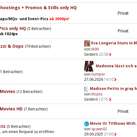
hootings + Promos & Stills only HQ
Privat
 Caps/MQs- und Event-Pics
ab 2000px!
Pics only HQ
(5 Betrachter)
Privat
ab 1024px
Eva Longoria Stuns In Bl
azzi & Oops
(79 Betrachter)
von
tk99
Gestern
22:38
Madonna lässt sich au
11 Betrachter)
von
humper
27.06.2026
14:10
Madison Pettis in gray bi
 Movies
(12 Betrachter)
von
klopta
Gestern
12:15
 Movies HD
(7 Betrachter)
Privat
Movie Or TVShows With.
sts
(5 Betrachter)
von
spawn02
n, um einen Request zu eröffnen.
29.09.2025
21:50