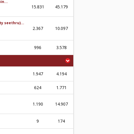
in...
15.831
45.179
y seethru)...
2.367
10.097
996
3.578
1.947
4.194
624
1.771
1.190
14.907
9
174