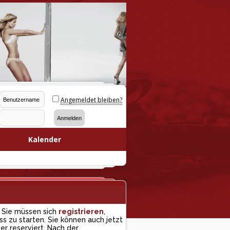
Angemeldet bleiben?
Kalender
 Sie müssen sich
registrieren
,
ss zu starten. Sie können auch jetzt
er reserviert. Nach der