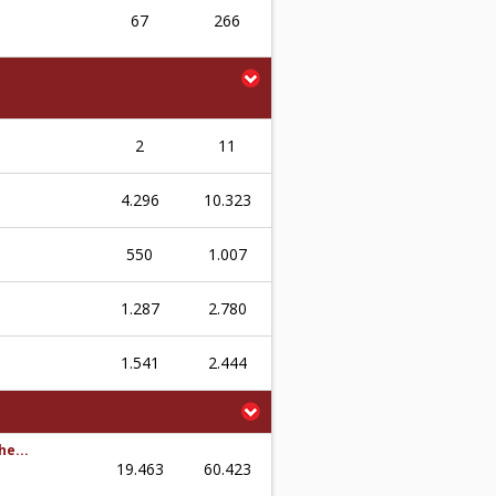
67
266
2
11
4.296
10.323
550
1.007
1.287
2.780
1.541
2.444
he...
19.463
60.423