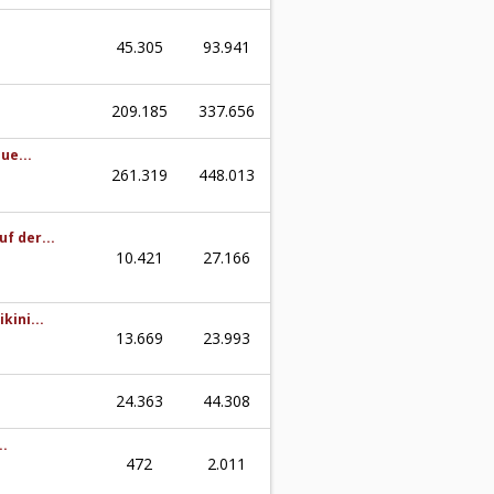
45.305
93.941
209.185
337.656
ue...
261.319
448.013
f der...
10.421
27.166
kini...
13.669
23.993
24.363
44.308
..
472
2.011