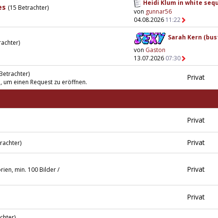
Heidi Klum in white sequ
es
(15 Betrachter)
von
gunnar56
04.08.2026
11:22
Sarah Kern (bust
rachter)
von
Gaston
13.07.2026
07:30
 Betrachter)
Privat
n, um einen Request zu eröffnen.
Privat
Privat
rachter)
Privat
ien, min. 100 Bilder /
Privat
chter)