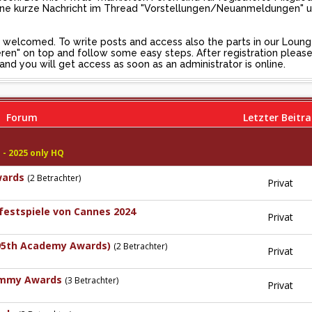
 eine kurze Nachricht im Thread "Vorstellungen/Neuanmeldungen" 
 be welcomed. To write posts and access also the parts in our Loun
trieren" on top and follow some easy steps. After registration plea
 you will get access as soon as an administrator is online.
Forum
Letzter Beitr
 - 2025 only HQ
wards
(2 Betrachter)
Privat
mfestspiele von Cannes 2024
Privat
(95th Academy Awards)
(2 Betrachter)
Privat
ammy Awards
(3 Betrachter)
Privat