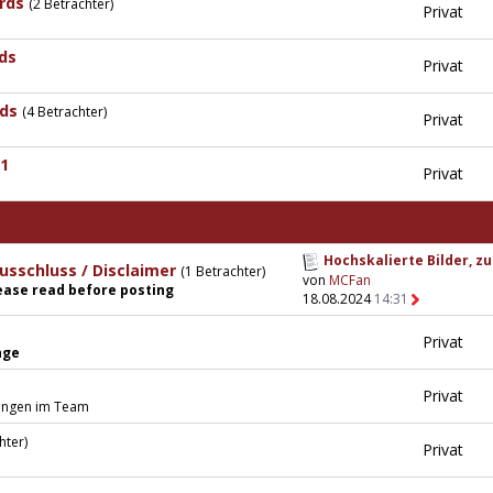
rds
(2 Betrachter)
Privat
ds
Privat
ds
(4 Betrachter)
Privat
1
Privat
Hochskalierte Bilder, zu.
usschluss / Disclaimer
(1 Betrachter)
von
MCFan
lease read before posting
18.08.2024
14:31
Privat
nge
Privat
ungen im Team
hter)
Privat