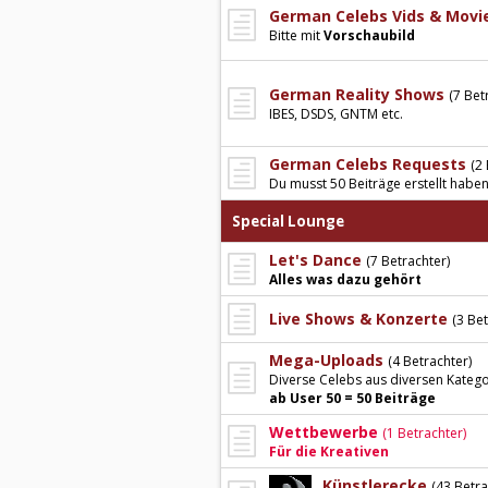
German Celebs Vids & Movi
Bitte mit
Vorschaubild
German Reality Shows
(7 Bet
IBES, DSDS, GNTM etc.
German Celebs Requests
(2
Du musst 50 Beiträge erstellt habe
Special Lounge
Let's Dance
(7 Betrachter)
Alles was dazu gehört
Live Shows & Konzerte
(3 Bet
Mega-Uploads
(4 Betrachter)
Diverse Celebs aus diversen Kategor
ab User 50 = 50 Beiträge
Wettbewerbe
(1 Betrachter)
Für die Kreativen
Künstlerecke
(43 Betra