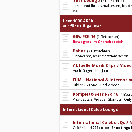
Test Lounge
(2 Betrachter)
Hier könnt Ihr erstmal testen, bis d
etc.
User 1000 AREA
nur für fleißige User
GIFs FSK 16
(1 Betrachter)
Bewegtes im Grenzbereich
Babes
(3 Betrachter)
Unbekannt, aber trotzdem schön...
Aktuelle Musik Clips / Video
Auch jünger als 1 Jahr
FHM - National & Internatio
Bilder + ZIP/RAR und Videos
Komplett-Sets FSK 16
(4 Betr
Photosets & Videos (Glamour, Only
International Celeb Lounge
International Celebs LQs /
Größe bis
1023px, bei Shootings 