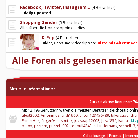
Facebook, Twitter, Instagram...
(4 Betrachter)
...daily updated
Shopping Sender
(5 Betrachter)
Alles über die Homeshopping-Ladies...
K-Pop
(4 Betrachter)
Bilder, Caps und Videoclips etc.
Bitte mit Altersnach
Alle Foren als gelesen marki
Aktuelle Informationen
Zurzeit aktive Benutzer
: 76
Mit 12.498 Benutzern waren die meisten Benutzer gleichzeitig onlin
alext2002
,
Amonimus
,
andi1960
,
anton123456789
,
bikercube
,
cha
ErnestHek
,
finger04
,
Jasontak
,
joesoap12003
,
Josef839
,
kamui
,
klo
potxo
,
premm
,
purzel1992
,
redbull4343
,
schinderhans
,
schnell13
,
Celeblounge | Promis | Interna