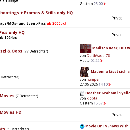
bis 1999px
Gestern
23:00
hootings + Promos & Stills only HQ
Privat
 Caps/MQs- und Event-Pics
ab 2000px!
Pics only HQ
Privat
ab 1024px
Madison Beer, Out wi
azzi & Oops
(77 Betrachter)
von
DarthVader78
Heute
02:22
Madonna lässt sich au
 Betrachter)
von
humper
27.06.2026
14:10
Heather Graham in yello
 Movies
(7 Betrachter)
von
klopta
Gestern
15:57
 Movies HD
Privat
Movie Or TVShows With.
sts
(5 Betrachter)