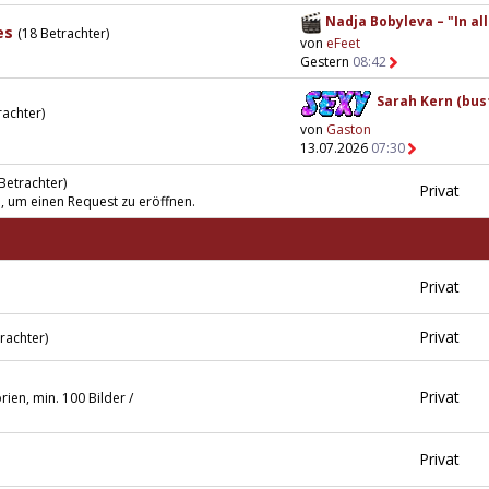
Nadja Bobyleva – "In all
es
(18 Betrachter)
von
eFeet
Gestern
08:42
Sarah Kern (bust
rachter)
von
Gaston
13.07.2026
07:30
 Betrachter)
Privat
n, um einen Request zu eröffnen.
Privat
Privat
rachter)
Privat
ien, min. 100 Bilder /
Privat