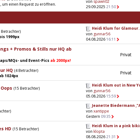
von
spawn02
n, um einen Request zu eröffnen.
29.09.2025
21:50
Heidi Klum for Glamour.
 Betrachter)
von
gunnar56
bis 1999px
04.08.2026
16:11
gs + Promos & Stills nur HQ ab
Privat
 Caps/MQs- und Event-Pics
ab 2000px!
nur HQ
(4 Betrachter)
Privat
ab 1024px
Heidi Klum out in New Yo
 Oops
(15 Betrachter)
von
gunnar56
05.08.2026
15:59
Jeanette Biedermann ,"
von
xantippe
achter)
Gestern
09:35
Heidi Klum in a pink bikin
es HD
(15 Betrachter)
von
klopta
08.08.2026
21:31