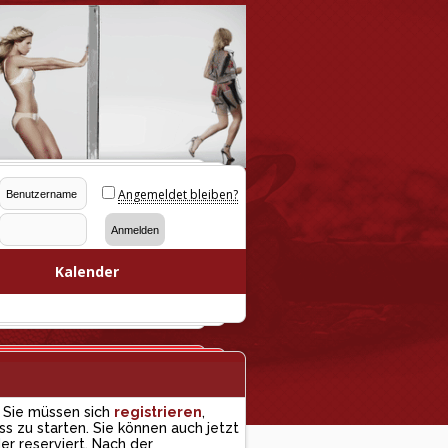
Angemeldet bleiben?
Kalender
 Sie müssen sich
registrieren
,
ss zu starten. Sie können auch jetzt
er reserviert. Nach der