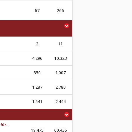
67
266
2
11
4.296
10.323
550
1.007
1.287
2.780
1.541
2.444
für...
19.475
60.436