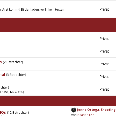
Privat
er Arzt kommt! Bilder laden, verlinken, texten
Privat
Privat
s
(2 Betrachter)
Privat
nal
(3 Betrachter)
Privat
achter)
Privat
Tease, MCG etc.)
Jenna Ortega, Shooting 
 MQs
(12 Betrachter)
von
psahad187