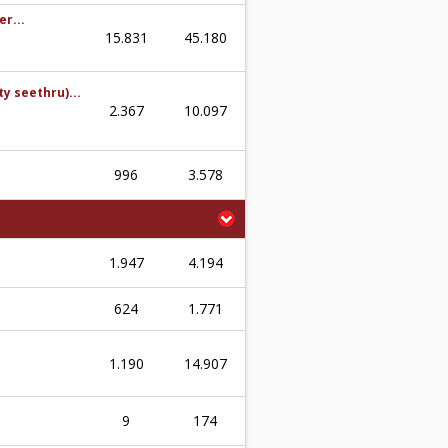
er...
15.831
45.180
y seethru)...
2.367
10.097
996
3.578
1.947
4.194
624
1.771
1.190
14.907
9
174