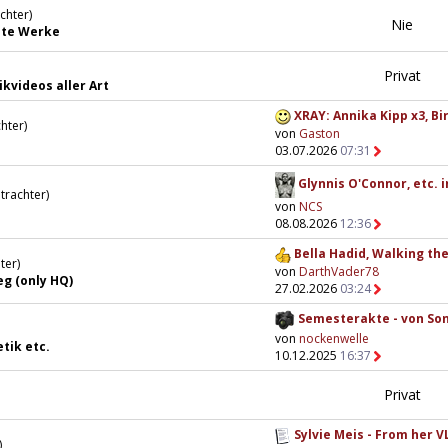
chter)
Nie
llte Werke
Privat
kvideos aller Art
XRAY: Annika Kipp x3, Bir
hter)
von
Gaston
03.07.2026
07:31
Glynnis O'Connor, etc. in
trachter)
von
NCS
08.08.2026
12:36
Bella Hadid, Walking the
ter)
von
DarthVader78
g (only HQ)
27.02.2026
03:24
Semesterakte - von Sonj
von
nockenwelle
tik etc.
10.12.2025
16:37
Privat
Sylvie Meis - From her V
)