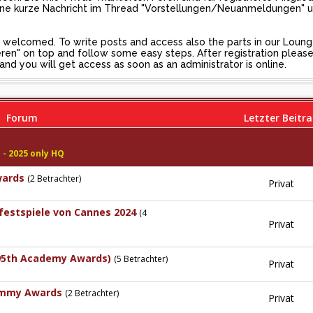
 eine kurze Nachricht im Thread "Vorstellungen/Neuanmeldungen" 
 be welcomed. To write posts and access also the parts in our Loun
trieren" on top and follow some easy steps. After registration plea
 you will get access as soon as an administrator is online.
Forum
Letzter Beitr
 - 2025 only HQ
wards
(2 Betrachter)
Privat
mfestspiele von Cannes 2024
(4
Privat
(95th Academy Awards)
(5 Betrachter)
Privat
ammy Awards
(2 Betrachter)
Privat