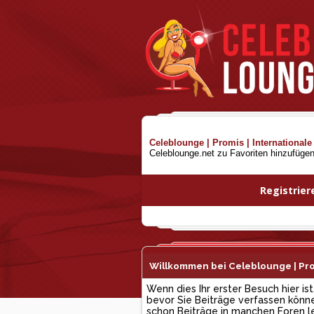
Celeblounge | Promis | Internationale
Celeblounge.net zu Favoriten hinzufüge
Registrier
Willkommen bei Celeblounge | Prom
Wenn dies Ihr erster Besuch hier ist
bevor Sie Beiträge verfassen können
schon Beiträge in manchen Foren les