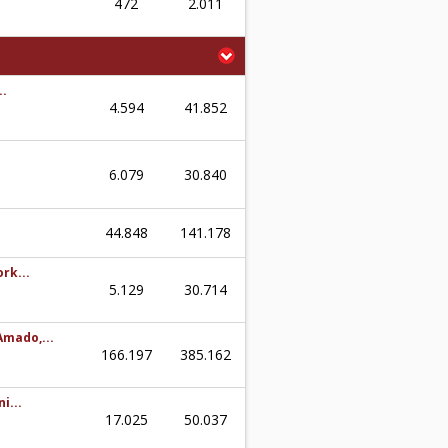
472
2.011
..
4.594
41.852
6.079
30.840
44.848
141.178
rk...
5.129
30.714
Amado,...
166.197
385.162
i...
17.025
50.037