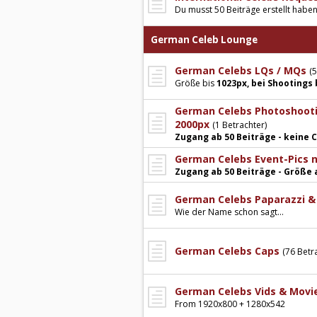
Du musst 50 Beiträge erstellt habe
German Celeb Lounge
German Celebs LQs / MQs
(5
Größe bis
1023px, bei Shootings 
German Celebs Photoshootin
2000px
(1 Betrachter)
Zugang ab 50 Beiträge - keine
German Celebs Event-Pics 
Zugang ab 50 Beiträge - Größe 
German Celebs Paparazzi &
Wie der Name schon sagt...
German Celebs Caps
(76 Betr
German Celebs Vids & Movi
From 1920x800 + 1280x542