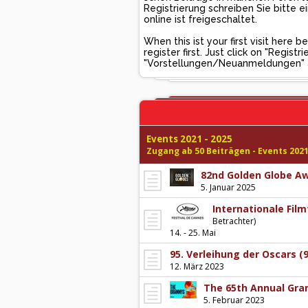
Registrierung schreiben Sie bitte
online ist freigeschaltet.
When this ist your first visit here
register first. Just click on "Regis
"Vorstellungen/Neuanmeldungen" and
Events 2021 - 2025
Zugang ab 50 Beiträgen - Events 2021
82nd Golden Globe A
5. Januar 2025
Internationale Fil
Betrachter)
14. - 25. Mai
95. Verleihung der Oscars 
12. März 2023
The 65th Annual Gr
5. Februar 2023