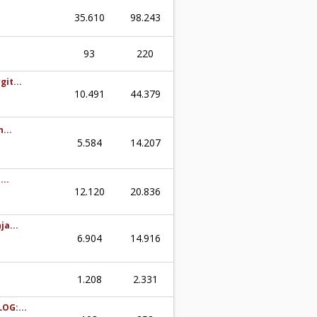
35.610
98.243
93
220
git...
10.491
44.379
...
5.584
14.207
...
12.120
20.836
a...
6.904
14.916
1.208
2.331
LOG:...