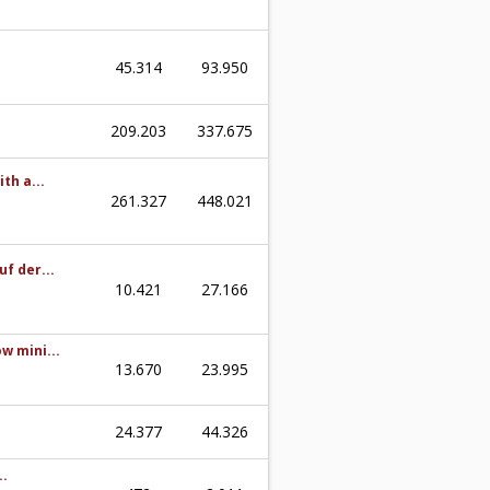
45.314
93.950
209.203
337.675
th a...
261.327
448.021
f der...
10.421
27.166
w mini...
13.670
23.995
24.377
44.326
..