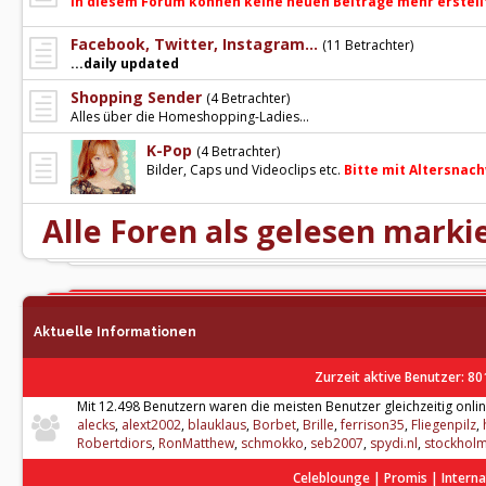
In diesem Forum können keine neuen Beiträge mehr erstell
Facebook, Twitter, Instagram...
(11 Betrachter)
...daily updated
Shopping Sender
(4 Betrachter)
Alles über die Homeshopping-Ladies...
K-Pop
(4 Betrachter)
Bilder, Caps und Videoclips etc.
Bitte mit Altersnach
Alle Foren als gelesen marki
Aktuelle Informationen
Zurzeit aktive Benutzer
: 80
Mit 12.498 Benutzern waren die meisten Benutzer gleichzeitig onlin
alecks
,
alext2002
,
blauklaus
,
Borbet
,
Brille
,
ferrison35
,
Fliegenpilz
,
Robertdiors
,
RonMatthew
,
schmokko
,
seb2007
,
spydi.nl
,
stockhol
Celeblounge | Promis | Interna