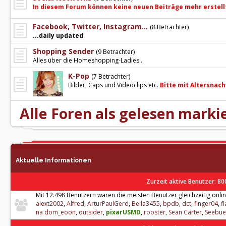
In diesem Forum können keine neuen Beiträge mehr erstell
Facebook, Twitter, Instagram...
(8 Betrachter)
...daily updated
Shopping Sender
(9 Betrachter)
Alles über die Homeshopping-Ladies...
K-Pop
(7 Betrachter)
Bilder, Caps und Videoclips etc.
Bitte mit Altersnach
Alle Foren als gelesen marki
Aktuelle Informationen
Zurzeit aktive Benutzer
: 80
Mit 12.498 Benutzern waren die meisten Benutzer gleichzeitig onlin
alext2002
,
Alfred
,
ArturPaulGerd
,
Bella3455
,
bpdb
,
dct
,
finger04
,
f
na dom_eoon
,
outsider
,
pixarUSMD
,
rooster
,
Sean Carter
,
Seebue